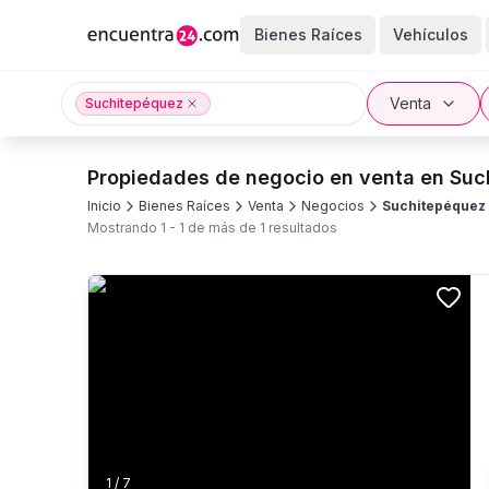
Bienes Raíces
Vehículos
Venta
Suchitepéquez
Propiedades de negocio en venta en Su
Inicio
Bienes Raíces
Venta
Negocios
Suchitepéquez
Mostrando
1
-
1
de más de
1
resultados
1
/
7