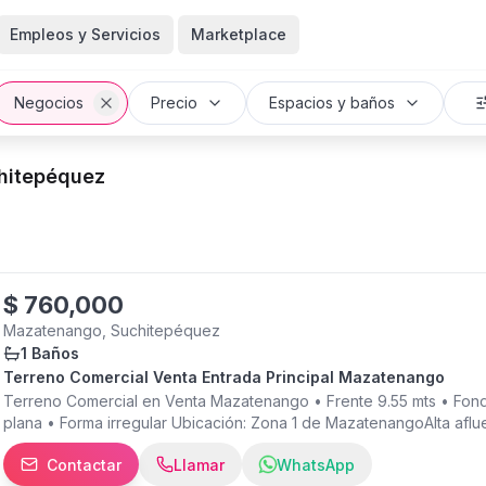
Empleos y Servicios
Marketplace
Negocios
Precio
Espacios y baños
chitepéquez
$
760,000
Mazatenango, Suchitepéquez
1 Baños
Terreno Comercial Venta Entrada Principal Mazatenango
Terreno Comercial en Venta Mazatenango • Frente 9.55 mts • Fondo
plana • Forma irregular Ubicación: Zona 1 de MazatenangoAlta aflue
comercial. Ideal para Restaurante, Hostal, Hotel, Oficinas, entre otr
Contactar
Llamar
WhatsApp
Clave Interna: PVT.006.09.25 ---