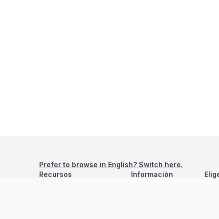
Prefer to browse in English? Switch here.
Recursos
Información
Elig
Estadísticas de Propiedades
Nosotros
Bluebook
Términos y Servicios