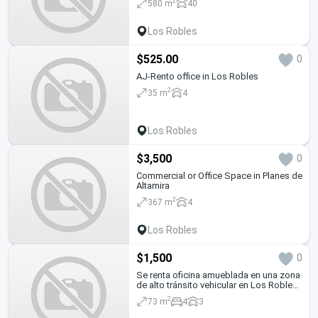
2
580 m
40
Los Robles
$525.00
0
AJ-Rento office in Los Robles
2
35 m
4
Los Robles
$3,500
0
Commercial or Office Space in Planes de
Altamira
2
367 m
4
Los Robles
$1,500
0
Se renta oficina amueblada en una zona
de alto tránsito vehicular en Los Robles
KG
2
73 m
4
3