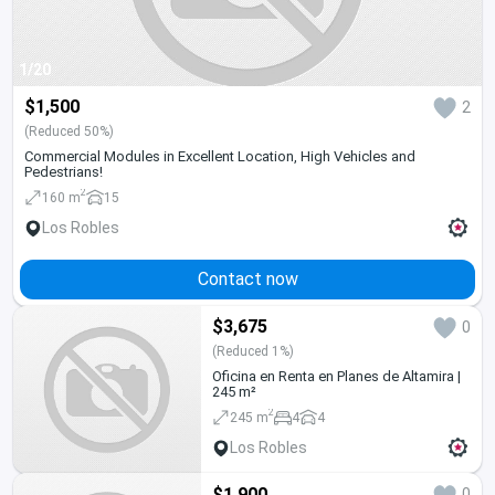
1/20
$1,500
2
(Reduced 50%)
Commercial Modules in Excellent Location, High Vehicles and
Pedestrians!
2
160 m
15
Los Robles
Contact now
$3,675
0
(Reduced 1%)
Oficina en Renta en Planes de Altamira |
245 m²
2
245 m
4
4
Los Robles
$1,900
0