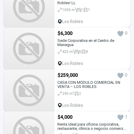
Robles! LL
2
1000 m
1
1
Los Robles
$6,300
0
Sede Corporativa en el Centro de
Managua
2
425 m
5
8
Los Robles
$259,000
0
CASA CON MÓDULO COMERCIAL EN
VENTA – LOS ROBLES
2
290 m
2
Los Robles
$4,000
1
Renta ideal para oficina corporativa,
restaurante, clínica o negocio comercial
BG