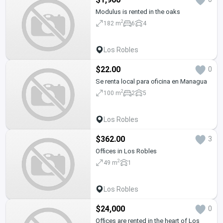
Modulus is rented in the oaks
2
182 m
6
4
Los Robles
$22.00
0
Se renta local para oficina en Managua
2
100 m
2
5
Los Robles
$362.00
3
Offices in Los Robles
2
49 m
1
Los Robles
$24,000
0
Offices are rented in the heart of Los