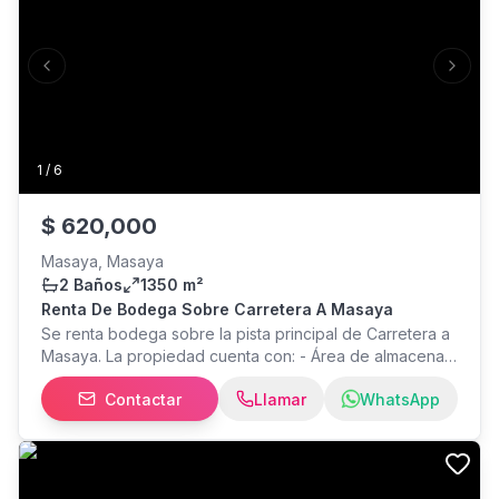
Piscina con ducha y 2 baños. Balcón Hermoso patio con
jardín Amplio estacionamiento Precio mensual $3,500
Previous slide
Next s
1
/
6
$
620,000
Masaya, Masaya
2 Baños
1350 m²
Renta De Bodega Sobre Carretera A Masaya
Se renta bodega sobre la pista principal de Carretera a
Masaya. La propiedad cuenta con: - Área de almacenaje
- Bahías de Carga y Descargue - Oficinas - Sala de
Contactar
Llamar
WhatsApp
reuniones - Baterías de baños - Altura desde 6.5 hasta
8.8 metros en la parte más alta - Área de comedor -
Área de lavado - Área de cambiadores - Extractores
Licencia No. MIFIC-UCBR-PN-N0018-2023