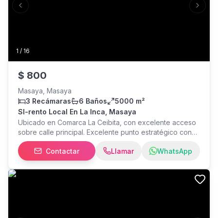
Previous slide
Next s
información: (WhatsApp)
1
/
16
$
800
Masaya, Masaya
3 Recámaras
6 Baños
5000 m²
Sl-rento Local En La Inca, Masaya
Ubicado en Comarca La Ceibita, con excelente acceso
sobre calle principal. Excelente punto estratégico con
fácil acceso a Masaya, Granada y Managua. Total de
Contactar
Llamar
WhatsApp
5000 mts2. Baños y vestidores Sillas y mesas de
concreto bajo un ambiente de naturaleza Juegos para
niños Piscina para niños y adultos Amplio patio con
jardín Estacionamiento privado Precio mensual $800