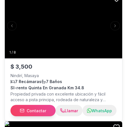
Previous slide
Next s
1
/
8
$
3,500
Nindirí, Masaya
7 Recámaras
7 Baños
Sl-rento Quinta En Granada Km 34.8
Propiedad privada con excelente ubicación y fácil
acceso a pista principa, rodeada de naturaleza y
agradable clima Casa de dos plantas con 1 mz de
Contactar
Llamar
WhatsApp
terreno y 400 mts2 de construcción. Distribuida en: 7
amplias habitaciones 4 baños Área de cocina con
muebles y gabinetes aéreos. Comedor Amplia sala/sala