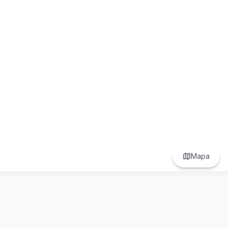
Mapa
Prefer to browse in English? Switch here.
Recursos
Información
Estadísticas de Propiedades
Nosotros