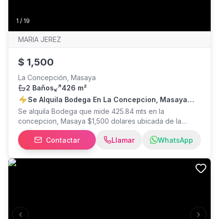
1
/
19
MARIA JEREZ
$
1,500
La Concepción, Masaya
2 Baños
426 m²
Se Alquila Bodega En La Concepcion, Masaya
$1,500
Se alquila Bodega que mide 425.84 mts en la
concepcion, Masaya $1,500 dolares ubicada de la
parada el reten 100 mts al sur banda izquierda,
Contactar
Llamar
WhatsApp
Municipio de la concepcion, departamento masaya.
Bodega tambien se encuentra en venta $200,000
pueden ver la propiedad, agendando cita al .
Previous slide
Next s