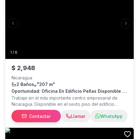
Previous slide
Next s
1
/
6
$
2,948
Nicaragua
2 Baños
207 m²
Oportunidad: Oficina En Edificio Pellas Disponible -
Rde
Trabaje en el más importante centro empresarial de
Nicaragua. Disponible en el sexto piso del edificio
Centro Pellas, se renta oficina: Precio $ 14.25 + IVA por
Contactar
Llamar
WhatsApp
m2 más cuota de mantenimiento. Tamaño: Área útil: 152.8
m2. Área rentable: 206.922 m2. Esto incluye áreas
comunes que corresponden al local, calculadas con el
método internacional BOMA para edificios comerciales.