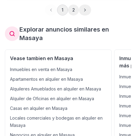
respaldo - Diseño y construcción sismo resistente -
Aplicación del reglamento nacional de la construcción y
1
2
normas internacional - Espacios amplios - Ventilación
natural dentro del edificio - Área de construcción: 300
m2 - Precio de renta US$ 1,600
Explorar anuncios similares en
Masaya
Vease tambien en Masaya
Inmueb
más po
Inmuebles en venta en Masaya
Inmuebl
Apartamentos en alquiler en Masaya
Inmuebl
Alquileres Amueblados en alquiler en Masaya
Inmuebl
Alquiler de Oficinas en alquiler en Masaya
Inmueble
Casas en alquiler en Masaya
Inmuebl
Locales comerciales y bodegas en alquiler en
Masaya
Inmuebl
Negocios en alquiler en Masaya
Inmuebl