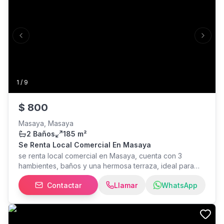
Previous slide
Next s
1
/
9
$
800
Masaya, Masaya
2 Baños
185 m²
Se Renta Local Comercial En Masaya
se renta local comercial en Masaya, cuenta con 3
hambientes, baños y una hermosa terraza, ideal para
café, restaurante, lugar de eventos, tienda, oficinas etc
Contactar
Llamar
WhatsApp