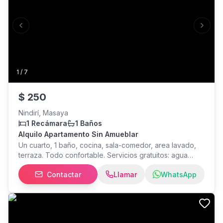
Previous slide
Next s
1
/
7
$
250
Nindirí, Masaya
1 Recámara
1 Baños
Alquilo Apartamento Sin Amueblar
Un cuarto, 1 baño, cocina, sala-comedor, area lavado,
terraza. Todo confortable. Servicios gratuitos: agua
potable, internet y jardin, km 15 ctera Masaya Rest.
Contactar
Llamar
WhatsApp
Quesillos el Bosque 500 metros este 100 metros sur. Tel