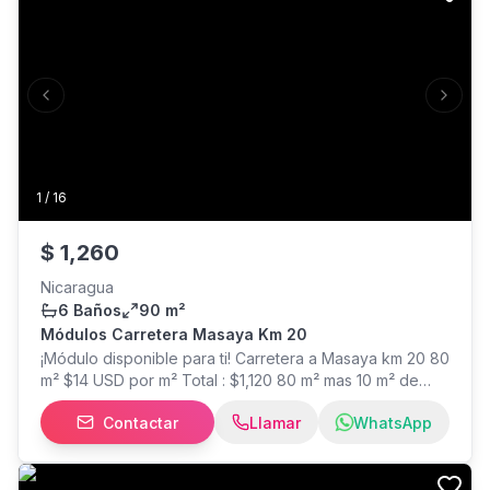
Piscina rústica patio con vista al Volcan. Agenda tu cita :
Previous slide
Next s
1
/
16
$
1,260
Nicaragua
6 Baños
90 m²
Módulos Carretera Masaya Km 20
¡Módulo disponible para ti! Carretera a Masaya km 20 80
m² $14 USD por m² Total : $1,120 80 m² mas 10 m² de
terraza Total: $ 1,260 Se requiere pago depósito mas
Contactar
Llamar
WhatsApp
1er mes y ultimo mes Alquiler Incluye: Vigilancia 24/7
Mantenimiento de jardines Baños compartidos con
insumos (papel higiénico, jabón y alcohol gel)