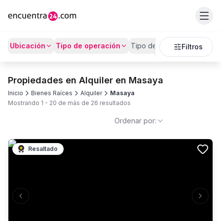
Ubicación
Tipo de operación
Tipo de Propiedad
Prec
Filtros
Propiedades en Alquiler en Masaya
Inicio
Bienes Raíces
Alquiler
Masaya
Mostrando
1
-
20
de más de
26
resultados
Ordenar por:
Resaltado
Previous slide
Next s