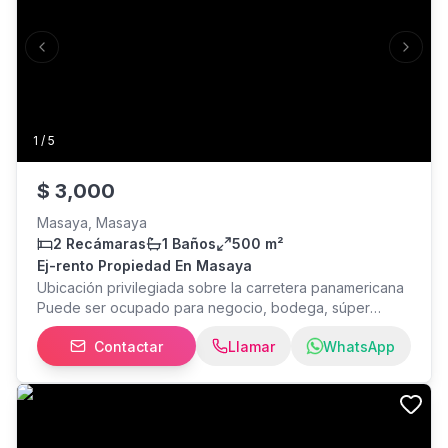
jardín Amplio estacionamiento Precio mensual $3,500
Previous slide
Next s
1
/
5
$
3,000
Masaya, Masaya
2 Recámaras
1 Baños
500 m²
Ej-rento Propiedad En Masaya
Ubicación privilegiada sobre la carretera panamericana
Puede ser ocupado para negocio, bodega, súper
mercado o tienda, son 2 niveles Cuenta con 500mts2 de
Contactar
Llamar
WhatsApp
construcción Baño Zona segura y de alto trafico Amplio
parqueo y entrada de furgones Precio mensual $3000