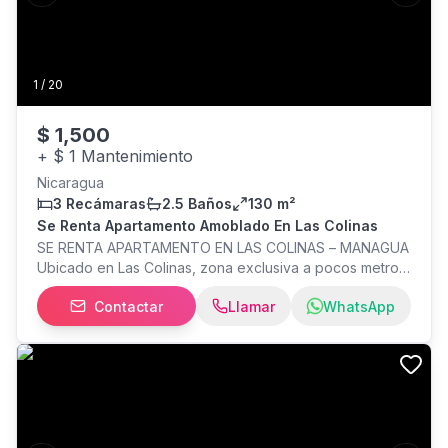
1
/
20
$
1,500
+
$ 1 Mantenimiento
Nicaragua
3 Recámaras
2.5 Baños
130 m²
Se Renta Apartamento Amoblado En Las Colinas
SE RENTA APARTAMENTO EN LAS COLINAS – MANAGUA
Ubicado en Las Colinas, zona exclusiva a pocos metros
de la primera entrada. Muy cerca de Galerías Santo
Contactar
Llamar
WhatsApp
Domingo, restaurantes, plaza comercial, bancos y
Carretera a Masaya. Características del apartamento: 3
habitaciones + cuarto de servicio 2.5 baños
Completamente amueblado Dentro de complejo privado
con piscina, área de barbacoa y seguridad Incluye
mantenimiento de áreas verdes y piscina Disponible a
partir del lunes 25 de agosto Precio de renta: U$1,500
mensuales Se pide primer mes + depósito Más