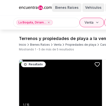
Bienes Raíces
Vehículos
Venta
La Boquita, Diriamba, Carazo
Terrenos y propiedades de playa a la ven
Inicio
Bienes Raíces
Venta
Propiedades de playa
Car
Mostrando
1
-
5
de más de
5
resultados
Resaltado
1
/
15