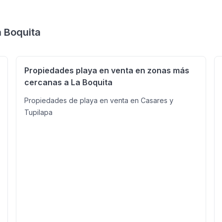
Santa Lucía Real Estate Licencia: No. MIFIC-UCBR-PJ-No.0064-20
#SantaLuciaRealEstate
a Boquita
Propiedades playa en venta en zonas más
cercanas a La Boquita
Propiedades de playa en venta en Casares y
Tupilapa