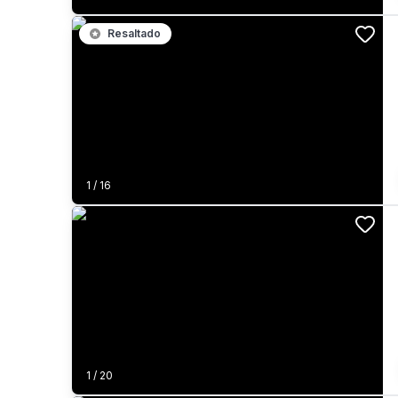
Resaltado
1
/
16
1
/
20