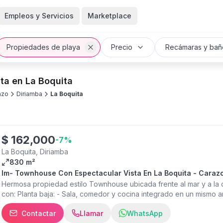
Empleos y Servicios
Marketplace
Propiedades de playa
Precio
Recámaras y bañ
ta en La Boquita
azo
Diriamba
La Boquita
$
162,000
-
7
%
La Boquita, Diriamba
830 m²
Im- Townhouse Con Espectacular Vista En La Boquita - Caraz
Hermosa propiedad estilo Townhouse ubicada frente al mar y a la or
con: Planta baja: - Sala, comedor y cocina integrado en un mismo
visitas. Planta alta: - 1 espaciosa habitación con baño completo y 
Contactar
Llamar
WhatsApp
oceano. Adicional: - 3 tanques de agua, 1 de ellos aéreo - Casa d