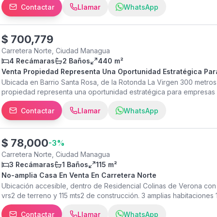
Contactar
Llamar
WhatsApp
conectividad. Código: CV-5899
$
700,779
Carretera Norte, Ciudad Managua
4 Recámaras
2 Baños
440 m²
Venta Propiedad Representa Una Oportunidad Estratégica Par
Ubicada en Barrio Santa Rosa, de la Rotonda La Virgen 300 metros 
propiedad representa una oportunidad estratégica para empresas 
comercial en una zona de alto potencial dentro de Managua. Con un
Contactar
Llamar
WhatsApp
construcción de 440.45 m² y 70.55 metros lineales de frente, la p
operaciones logísticas, almacenamiento, oficinas corporativas o cen
privilegiado frente brindan gran visibilidad y facilidad de acceso pa
convirtiéndola en una opción ideal para empresas del sector logístic
$
78,000
-
3
%
permite iniciar operaciones de manera inmediata o adaptar los es
Carretera Norte, Ciudad Managua
que el tamaño del terreno ofrece un importante potencial de expan
3 Recámaras
1 Baños
115 m²
ubicación estratégica, funcionalidad y versatilidad, siendo perfec
No-amplia Casa En Venta En Carretera Norte
operación en un punto clave de la ciudad.
Ubicación accesible, dentro de Residencial Colinas de Verona con 
vrs2 de terreno y 115 mts2 de construcción. 3 amplias habitaciones
Comedor Amplia sala Lavandería bajo techo/ conexiones para lavad
Contactar
Llamar
WhatsApp
vehículos Precio venta $78,000