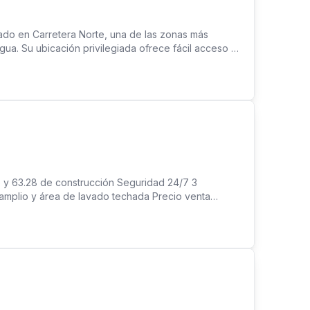
ado en Carretera Norte, una de las zonas más
ua. Su ubicación privilegiada ofrece fácil acceso a
zonas industriales, comercios y centros logísticos. La
 espacio amplio y versátil ideal para el desarrollo
ución, proyectos comerciales, oficinas, complejos
cación en Carretera Norte, este terreno representa
ores que buscan establecer sus operaciones en una
 información o agendar una visita, contáctanos. Con
 3,887,536.00 38,875.00 Varas² de terreno
o y 63.28 de construcción Seguridad 24/7 3
amplio y área de lavado techada Precio venta