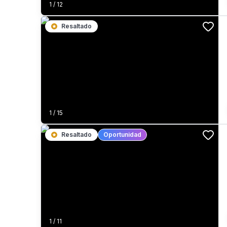
1
/
12
Resaltado
1
/
15
Resaltado
Oportunidad
1
/
11