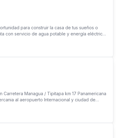
rtunidad para construir la casa de tus sueños o
ta con servicio de agua potable y energía eléctrica.
 llegan caponeras y muy cerca se encuentra la
el lago por la entrada de Zona Franca. El sector no
nstrucción de sumidero. Una propiedad con
.
 Carretera Managua / Tipitapa km 17 Panamericana
cercania al aeropuerto Internacional y ciudad de
 Cuenta con Infraestructura , Servicios basicos, dos
trial , bodegas, ,almacenes metalurgicos o para