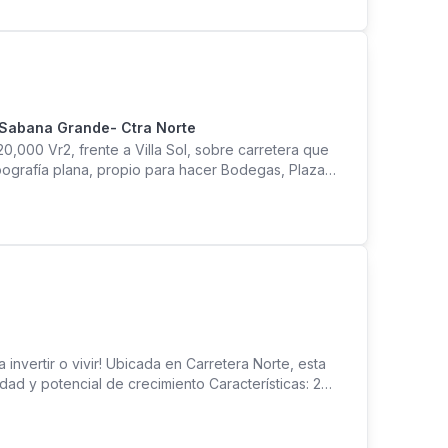
l Sabana Grande- Ctra Norte
0,000 Vr2, frente a Villa Sol, sobre carretera que
opografía plana, propio para hacer Bodegas, Plaza
a 139.14 Mtr2 Contiguo al terreno se esta haciendo
mplejo de bodegas Todos los documentos están en
lando complejo de bodegas y un plantel industrial
invertir o vivir! Ubicada en Carretera Norte, esta
d y potencial de crecimiento Características: 2
dicional ideal para futuras ampliaciones ¡Haz
a de alta demanda ID: /15211 Agenda tu visita hoy
ncia: No. MIFIC-UCBR-PJ-No.0064-2024 Más