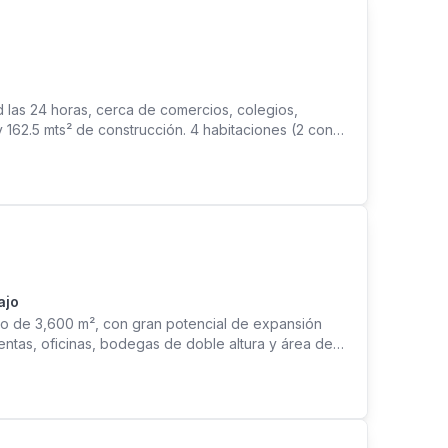
 las 24 horas, cerca de comercios, colegios,
y 162.5 mts² de construcción. 4 habitaciones (2 con
a con gabinetes y muebles aéreos de madera en
jo techo/ conexiones para lavadora Terraza
io venta $105,000
ajo
no de 3,600 m², con gran potencial de expansión
entas, oficinas, bodegas de doble altura y área de
, funcional y de fácil acceso. En alquiler incluye
n uso de montacargas. Código: BVR-11329