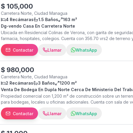
$
105,000
Carretera Norte, Ciudad Managua
4 Recámaras
1.5 Baños
163 m²
Dg-vendo Casa En Carretera Norte
Ubicada en Residencial Colinas de Verona, con garita de seguridad
farmacia, hospitales, colegios. Cuenta con 356.70 vrs2 de terreno 
abanico de techo y aire acondicionado). 1.5 baños Área de cocin
Contactar
Llamar
WhatsApp
caoba. Comedor Amplia sala Abanicos de techo Área de lavado ba
techada Patio interno Amplio porche Garaje para 2 vehículos Prec
$
980,000
Carretera Norte, Ciudad Managua
2 Recámaras
3 Baños
1200 m²
Venta De Bodega En Dupla Norte Cerca De Ministerio Del Trab
Propiedad comercial con 1,200 m² de construcción sobre un terre
para bodegas, locales u oficinas adicionales. Cuenta con sala de v
carga y descarga. Ideal para empresas que buscan un espacio seguro
Contactar
Llamar
WhatsApp
seguridad 24/7, videovigilancia, servicios básicos y beneficios e