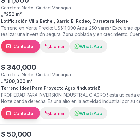
$
11,000
Carretera Norte, Ciudad Managua
250 m²
Lotificación Villa Bethel, Barrio El Rodeo, Carretera Norte
Terreno en Venta Precio: US$11,000 Área: 250 varas² Excelente opo
realizar una inversión segura. Zona poblada y en crecimiento. Cuen
Acceso fácil y seguro durante todo el año. Transporte disponible:
Contactar
Llamar
WhatsApp
terminal de una ruta de buses. Ubicado aproximadamente a 1.5 km d
cuenta con sistema de aguas negras, por lo que se requiere la co
ubicación estratégica, accesible y con gran potencial de desarrollo
$
340,000
Carretera Norte, Ciudad Managua
300,000 m²
Terreno Ideal Para Proyecto Agro /industrial!
PROPIEDAD PARA INVERSION INDUSTRIAL O AGRO ! esta ubicada en
Norte banda derecha. Es una alto en la actividad industrial por su 
Tipitapa con una extension de 4 1/2 manzanas de topografia plana ,
Contactar
Llamar
WhatsApp
pozos funcionando . Esta propiedad es atractiva para parque indus
proyecto agro turistico
$
50,000