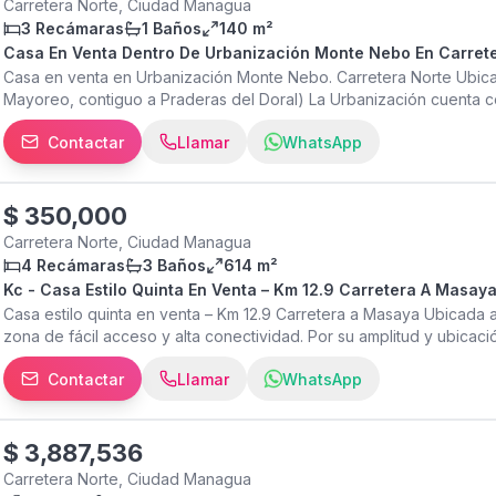
Carretera Norte, Ciudad Managua
3 Recámaras
1 Baños
140 m²
Casa En Venta Dentro De Ur
Casa en venta en Urbanización Monte Nebo. Carretera Norte Ubic
Mayoreo, contiguo a Praderas del Doral) La Urbanización cuenta co
seguridad. Descripción de la propiedad: Porche Garaje - patio Sal
Contactar
Llamar
WhatsApp
cómoda 1 bodega pequeña (que puede habilitarse como otra habit
tu cita Joselyne Sáenz Pinell Agente de Bienes Raíces by Keller
$
350,000
Carretera Norte, Ciudad Managua
4 Recámaras
3 Baños
614 m²
Kc - Casa Estilo Quinta En Venta – Km 12.9 Carretera A Masay
Casa estilo quinta en venta – Km 12.9 Carretera a Masaya Ubicada a
zona de fácil acceso y alta conectividad. Por su amplitud y ubicac
oficinas o residencia con amplio terreno. Área de terreno: 5,006.49
Contactar
Llamar
WhatsApp
propiedad: • 4 habitaciones amplias • 3 baños completos • Cuarto 
Cocina • Amplia terraza techada • Jardín espacioso • Piscina Ade
para cuidador • Totalmente amurallada • 2 portones de acceso • 
para proyectos comerciales, inversión o residencia con amplios es
$
3,887,536
Contáctame para más información o agendar una visita.
Carretera Norte, Ciudad Managua