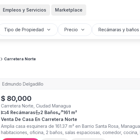
Empleos y Servicios
Marketplace
Tipo de Propiedad
Precio
Recámaras y baños
Carretera Norte
Edmundo Delgadillo
$
80,000
Carretera Norte, Ciudad Managua
4 Recámaras
2 Baños
161 m²
Venta De Casa En Carretera Norte
Amplia casa esquinera de 161.37 m² en Barrio Santa Rosa, Managua
habitaciones, oficina, 2 baños, salas espaciosas, comedor, cocina
fácil acceso a Bello Horizonte, Carretera Norte y comercios cerca