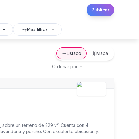
Publicar
Más filtros
Listado
Mapa
Ordenar por:
, sobre un terreno de 229 v². Cuenta con 4
, lavandería y porche. Con excelente ubicación y
nos, es una opción ideal por su comodidad y