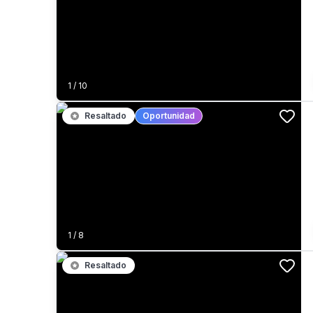
1
/
10
Resaltado
Oportunidad
1
/
8
Resaltado