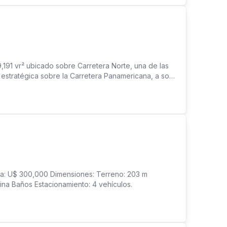
nesRaicesNI #InversionInteligente #TuNuevoHogar
obiliaria #fyp #parati
,191 vr² ubicado sobre Carretera Norte, una de las
 estratégica sobre la Carretera Panamericana, a solo
ente conectividad. Por su tamaño y ubicación, es
vos, turísticos, residenciales o de uso mixto. Una
centros comerciales, hospitales, zonas francas y
tunidad con alta proyección a futuro. Código: TV-
enta: U$ 300,000 Dimensiones: Terreno: 203 m
ina Baños Estacionamiento: 4 vehículos.