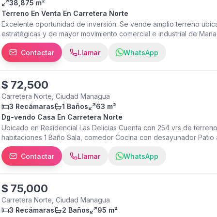
38,875 m²
Terreno En Venta En Carretera Norte
Excelente oportunidad de inversión. Se vende amplio terreno ubic
estratégicas y de mayor movimiento comercial e industrial de Manag
las principales vías de la ciudad, así como cercanía al aeropuerto, 
Contactar
Llamar
WhatsApp
propiedad cuenta con una extensión de 38,875 varas², brindando un
de diferentes tipos de proyectos como bodegas, centros de distrib
industriales o desarrollos de inversión. Gracias a su excelente ubi
una gran oportunidad para empresas, inversionistas o desarrollad
$
72,500
zona con alta conectividad y gran crecimiento comercial. Para más
Carretera Norte, Ciudad Managua
gusto te brindaremos todos los detalles. Código: TF2565 Venta: $
3 Recámaras
1 Baños
63 m²
Dg-vendo Casa En Carretera Norte
Ubicado en Residencial Las Delicias Cuenta con 254 vrs de terren
habitaciones 1 Baño Sala, comedor Cocina con desayunador Patio 
$72,500
Contactar
Llamar
WhatsApp
$
75,000
Carretera Norte, Ciudad Managua
3 Recámaras
2 Baños
95 m²