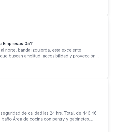
a Empresas 0511
al norte, banda izquierda, esta excelente
que buscan amplitud, accesibilidad y proyección
 área total de terreno de 4,318.57 varas², una
ropiedad ofrece las condiciones ideales para
tros de distribución. Su amplio terreno y su
ra transporte pesado, flotillas y operaciones diarias,
o, comercial e industrial. La construcción existente
pacios según las necesidades del negocio, mientras
sión y desarrollo a futuro. Esta propiedad combina
ta para compañías que desean fortalecer su
seguridad de calidad las 24 hrs. Total, de 446.46
 1 baño Área de cocina con pantry y gabinetes.
ora Patio interno Jardín Porche Garaje para 8