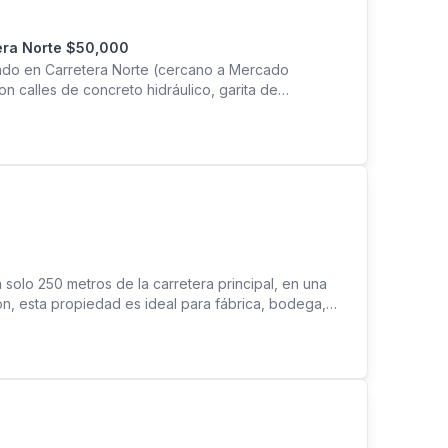
banización Monte Nebo En Carretera Norte $50,000
ado en Carretera Norte (cercano a Mercado
n calles de concreto hidráulico, garita de
a 3 habitaciones 1 baño Área de cocina - comedor
ación) Area de lavado Área de lote 140m2 Agenda
 Williams MIFIC-UCBR-PJ-N-0027-2023 0027-2023-A23
a
 solo 250 metros de la carretera principal, en una
ión, esta propiedad es ideal para fábrica, bodega,
 vrs² Construcción: 614.38 m² Distribución de la
y baño de servicio • 2 salas • Comedor • Estudio •
más, la propiedad incluye: • Casa independiente
Acceso por dos calles Una excelente oportunidad
pacios y privacidad. Precio de venta: $350,000