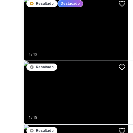
Resaltado
Destacado
1
/
16
Resaltado
1
/
19
Resaltado