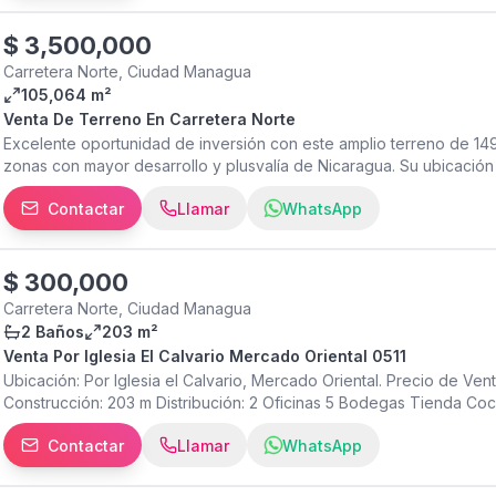
información: []() #CasaEnVenta #ValleVerde #CarreteraNorte #Bie
#RealEstateNicaragua #CompraTuCasa #HogarIdeal #OportunidadInm
$
3,500,000
Carretera Norte, Ciudad Managua
105,064 m²
Venta De Terreno En Carretera Norte
Excelente oportunidad de inversión con este amplio terreno de 149
zonas con mayor desarrollo y plusvalía de Nicaragua. Su ubicación
1.5 km del Aeropuerto Internacional, ofrece alta visibilidad y excel
Contactar
Llamar
WhatsApp
ideal para proyectos industriales, logísticos, comerciales, corporati
propiedad con gran potencial de desarrollo e inversión, cercana a 
principales vías de acceso, perfecta para quienes buscan una opor
11162
$
300,000
Carretera Norte, Ciudad Managua
2 Baños
203 m²
Venta Por Iglesia El Calvario Mercado Oriental 0511
Ubicación: Por Iglesia el Calvario, Mercado Oriental. Precio de V
Construcción: 203 m Distribución: 2 Oficinas 5 Bodegas Tienda Coc
Contactar
Llamar
WhatsApp