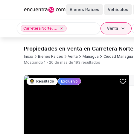
Bienes Raíces
Vehículos
Venta
Carretera Norte, Ciudad Managua, Managua
Propiedades en venta en Carretera Norte
Inicio
Bienes Raíces
Venta
Managua
Ciudad Managua
Mostrando
1
-
20
de más de
193
resultados
Resaltado
Exclusivo