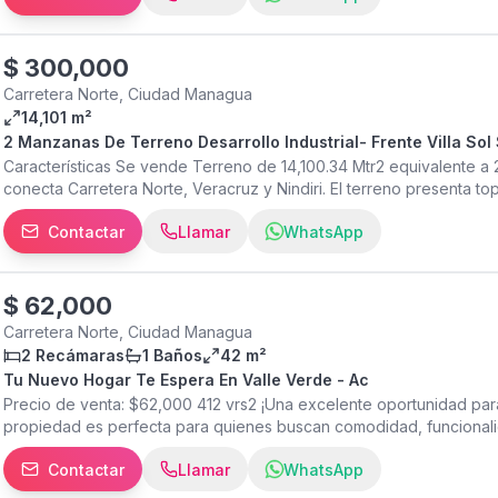
$
300,000
Carretera Norte, Ciudad Managua
14,101 m²
2 Manzanas De Terreno Desarrollo Industrial- Frente Villa So
Características Se vende Terreno de 14,100.34 Mtr2 equivalente a 2
conecta Carretera Norte, Veracruz y Nindiri. El terreno presenta t
Comercial y/o negocio en general. Tienen como frente a la carreter
Contactar
Llamar
WhatsApp
plantel SOVIALSA, al frente norte del terreno esta construido co
regla y listos para su venta, colindante al terreno se esta desarrol
Valor por Vr U$ 15
$
62,000
Carretera Norte, Ciudad Managua
2 Recámaras
1 Baños
42 m²
Tu Nuevo Hogar Te Espera En Valle Verde - Ac
Precio de venta: $62,000 412 vrs2 ¡Una excelente oportunidad para 
propiedad es perfecta para quienes buscan comodidad, funcionalida
habitaciones 1 baño Sala-comedor Cocina Área de lavado Terreno a
Contactar
Llamar
WhatsApp
crecer tu hogar a tu ritmo! Perfecta para vivir o invertir en una zon
mismo y descubre todo su potencial Santa Lucía Real Estate Lice