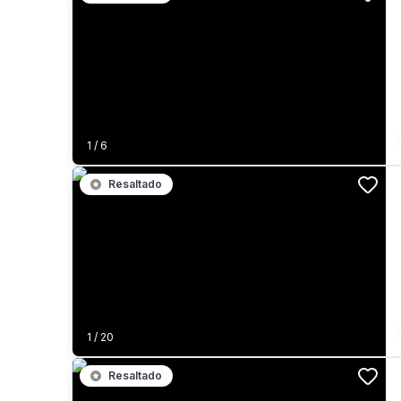
1
/
6
Resaltado
1
/
20
Resaltado