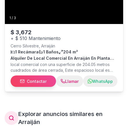
1
/
3
$
3,672
+
$ 510 Mantenimiento
Cerro Silvestre, Arraiján
1 Recámara
1 Baños
204 m²
Alquiler De Local Comercial En Arraiján En Planta
Baja Plaza Paseo Arraijan
local comercial con una superficie de 204.05 metros
cuadrados de área cerrada, Este espacioso local es
ideal para oficinas, tiendas, restaurantes o cualquier
Contactar
Llamar
WhatsApp
otro tipo de negocio.
Explorar anuncios similares en
Arraiján