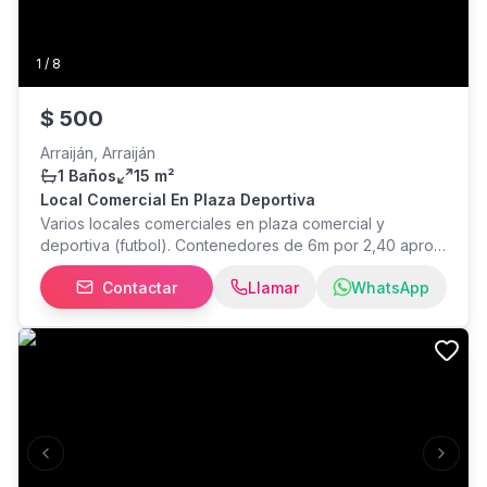
1
/
8
$
500
Arraiján, Arraiján
1 Baños
15 m²
Local Comercial En Plaza Deportiva
Varios locales comerciales en plaza comercial y
deportiva (futbol). Contenedores de 6m por 2,40 aprox,
altura 2,40m Disponibilidad inmediata
Contactar
Llamar
WhatsApp
Previous slide
Next s