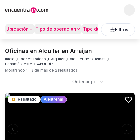
Ubicación
Tipo de operación
Tipo de Propiedad
Prec
Filtros
Oficinas en Alquiler en Arraiján
Inicio
Bienes Raíces
Alquiler
Alquiler de Oficinas
Panamá Oeste
Arraiján
Mostrando
1
-
2
de más de
2
resultados
Ordenar por:
Resaltado
A estrenar
Previous slide
Next s