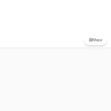
Mapa
Prefer to browse in English? Switch here.
Recursos
Información
Estadísticas de Propiedades
Nosotros
Bluebook
Términos y Servicios
Calculadora de Hipotecas
Políticas de Privacidad
Elige tu país: