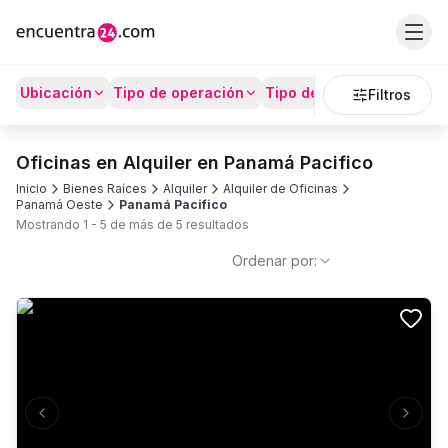
Ubicación
Tipo de operación
Tipo de Propiedad
Prec
Filtros
Oficinas en Alquiler en Panamá Pacifico
Inicio
Bienes Raíces
Alquiler
Alquiler de Oficinas
Panamá Oeste
Panamá Pacifico
Mostrando
1
-
5
de más de
5
resultados
Ordenar por:
Previous slide
Next s