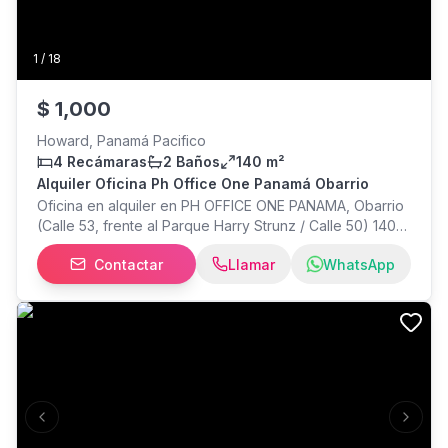
1
/
18
$
1,000
Howard, Panamá Pacifico
4 Recámaras
2 Baños
140 m²
Alquiler Oficina Ph Office One Panamá Obarrio
Oficina en alquiler en PH OFFICE ONE PANAMA, Obarrio
(Calle 53, frente al Parque Harry Strunz / Calle 50) 140
m² Hermosa vista panorámica Aire acondicionado 2
Contactar
Llamar
WhatsApp
baños Área de kitchenette 1 plaza de estacionamiento
Estacionamiento privado para visitas Edificio con
seguridad 24 horas y control de acceso 3 ascensores
Precio de alquiler: $1,000 Contáctenos: DI GEMMA
BIENES RAICES Estaremos encantados de programar
una cita personalizada y sin compromiso para que visite
la propiedad.
Previous slide
Next s