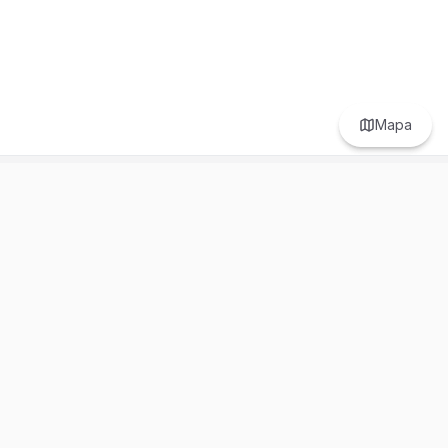
Mapa
Prefer to browse in English? Switch here.
Recursos
Información
Estadísticas de Propiedades
Nosotros
Bluebook
Términos y Servicios
Calculadora de Hipotecas
Políticas de Privacidad
Elige tu país: