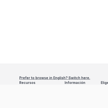
Prefer to browse in English? Switch here.
Recursos
Información
Elig
Estadísticas de Propiedades
Nosotros
Bluebook
Términos y Servicios
Calculadora de Hipotecas
Políticas de Privacidad