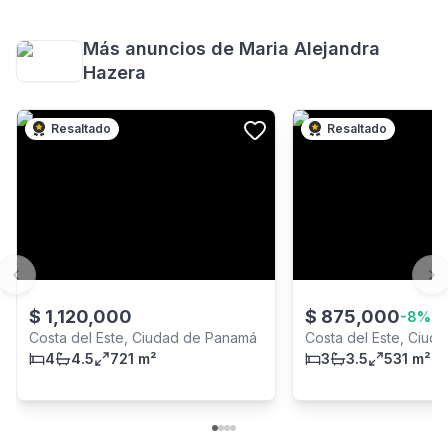
Más anuncios de
Maria Alejandra
Hazera
Resaltado
Resaltado
Previous slide
Ne
$
1,120,000
$
875,000
-
8
%
Costa del Este, Ciudad de Panamá
Costa del Este, Ciud
4
4.5
721 m²
3
3.5
531 m²