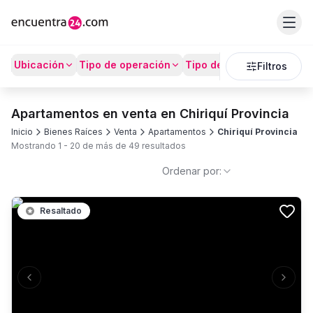
Ubicación
Tipo de operación
Tipo de Propiedad
Prec
Filtros
Apartamentos en venta en Chiriquí Provincia
Inicio
Bienes Raíces
Venta
Apartamentos
Chiriquí Provincia
Mostrando
1
-
20
de más de
49
resultados
Ordenar por:
Resaltado
Previous slide
Next s