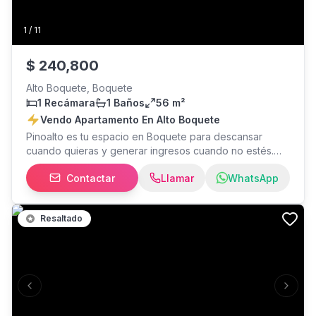
1
/
11
$
240,800
Alto Boquete, Boquete
1 Recámara
1 Baños
56 m²
Vendo Apartamento En Alto Boquete
Pinoalto es tu espacio en Boquete para descansar
cuando quieras y generar ingresos cuando no estés.
Ubicado en un entorno natural único, dentro del
Contactar
Llamar
WhatsApp
exclusivo Boquete Country Club, este proyecto de baja
densidad ofrece tranquilidad, vistas al Volcán Barú y
gestión total de tu unidad: reservas, limpieza,
Resaltado
mantenimiento y más. Con mobiliario incluido y permisos
para renta vacacional, tu inversión empieza a trabajar
desde el primer día.
Previous slide
Next s