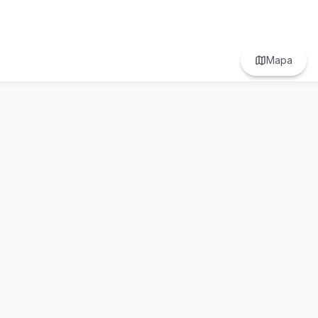
Mapa
Prefer to browse in English? Switch here.
Recursos
Información
Estadísticas de Propiedades
Nosotros
Bluebook
Términos y Servicios
Calculadora de Hipotecas
Políticas de Privacidad
Elige tu país: