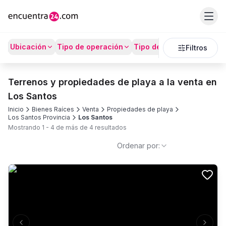
Ubicación
Tipo de operación
Tipo de Propiedad
Prec
Filtros
Terrenos y propiedades de playa a la venta en
Los Santos
Inicio
Bienes Raíces
Venta
Propiedades de playa
Los Santos Provincia
Los Santos
Mostrando
1
-
4
de más de
4
resultados
Ordenar por: