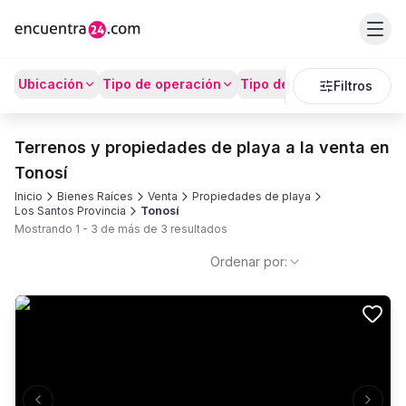
Ubicación
Tipo de operación
Tipo de Propiedad
Prec
Filtros
Terrenos y propiedades de playa a la venta en
Tonosí
Inicio
Bienes Raíces
Venta
Propiedades de playa
Los Santos Provincia
Tonosí
Mostrando
1
-
3
de más de
3
resultados
Ordenar por: