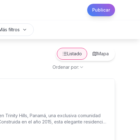
Publicar
Más filtros
Listado
Mapa
Ordenar por:
n Trinity Hills, Panamá, una exclusiva comunidad
onstruida en el año 2015, esta elegante residencia
² de construcción sobre un amplio terreno de
torno natural y de la vida al aire libre. Desde su