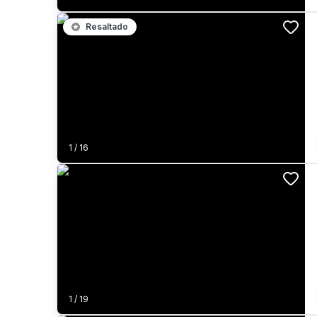
Resaltado
1
/
16
1
/
19