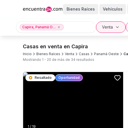
Bienes Raíces
Vehículos
Venta
Capira, Panamá Oeste
Casas en venta en Capira
Inicio
Bienes Raíces
Venta
Casas
Panamá Oeste
Ca
Mostrando
1
-
20
de más de
34
resultados
Resaltado
Oportunidad
1
/
19