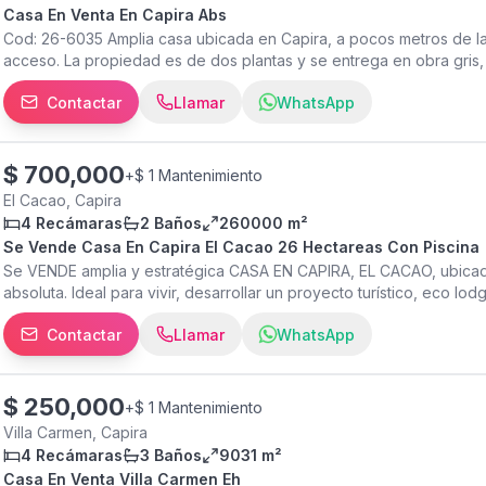
para 4 autos, cómodo y seguro. Esta propiedad combina el encant
Casa En Venta En Capira Abs
para adaptarla a tus necesidades. Aprovecha la oportunidad de viv
Cod: 26-6035 Amplia casa ubicada en Capira, a pocos metros de la 
pero con todas las comodidades que necesitas. ¡No dejes pasar es
acceso. La propiedad es de dos plantas y se entrega en obra gris, 
información o para agendar una visita. Tu próximo hogar te espera
necesidades. En la planta baja dispone de una espaciosa cocina, sa
corredora idónea (PN 5748) y oficina autorizada (PJ 1485).
Contactar
Llamar
WhatsApp
habitaciones y 2 baños completos, además de 2 habitaciones adicio
un terreno de 784 m², la propiedad ofrece amplios espacios exteri
encuentra cercada y cuenta con acceso por calle pública. Dispone
una excelente oportunidad para desarrollar una vivienda a tu medi
$
700,000
+
$ 1 Mantenimiento
El Cacao, Capira
4 Recámaras
2 Baños
260000 m²
Se Vende Casa En Capira El Cacao 26 Hectareas Con Piscina
Se VENDE amplia y estratégica CASA EN CAPIRA, EL CACAO, ubicada
absoluta. Ideal para vivir, desarrollar un proyecto turístico, eco lod
CUENTA CON: 26 hectáreas 4 habitaciones 2 baños Piscina Sobre v
Contactar
Llamar
WhatsApp
Cenderos naturales Quebradas Zonificación abierta Amenidades Acc
cormercios Vista panorámica Zonas verdes Arboles frutales Casa idea
comercial Solicite información, ubicación y documentación comple
Group Bienes Raices Epecialistas en terrenos para desarrollo e inv
$
250,000
+
$ 1 Mantenimiento
Villa Carmen, Capira
4 Recámaras
3 Baños
9031 m²
Casa En Venta Villa Carmen Eh