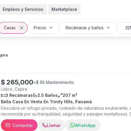
Empleos y Servicios
Marketplace
Casas
Precio
Recámaras y baños
pira
$
265,000
+
$ 95 Mantenimiento
Lídice, Capira
3 Recámaras
2.5 Baños
207 m²
Bella Casa En Venta En Trinity Hills, Panamá
Descubra un refugio privado, rodeado de naturaleza exuberante, e
reconocida por su tranquilidad, seguridad y paisajes montañosos. C
se encuentra en excelente estado de conservación y ofrece 207 m
Contactar
Llamar
WhatsApp
2,639 m² con una topografía privilegiada, ideal para disfrutar del en