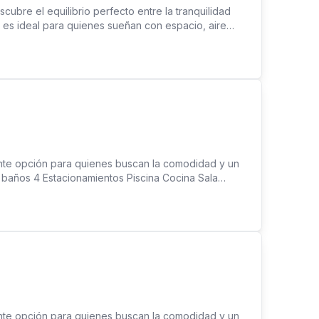
ubre el equilibrio perfecto entre la tranquilidad
 es ideal para quienes sueñan con espacio, aire
con habitaciones generosas y una amplia cocina
na acogedora estructura independiente, perfecta
antes de la naturaleza: Cuenta con un establo propio,
: Rodeada de un entorno natural envidiable, pero a
¡El refugio perfecto para empezar una nueva etapa!
 opción para quienes buscan la comodidad y un
4 baños 4 Estacionamientos Piscina Cocina Sala
ea de BBQ Despensa Aire acondicionado Antejardín
biente tranquilo Parking bajo techo Parking de
,000.00 CASA AMPLIA IDEAL PARA VIVIR Para mas
up, Bienes Raices
 opción para quienes buscan la comodidad y un