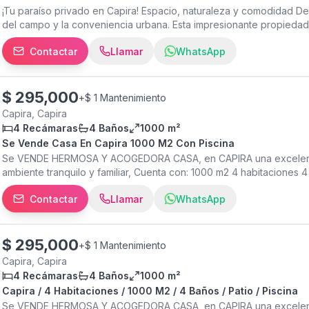
¡Tu paraíso privado en Capira! Espacio, naturaleza y comodidad Desc
del campo y la conveniencia urbana. Esta impresionante propiedad
puro y una excelente calidad de vida. Casa Principal: Espaciosa, 
Contactar
Llamar
WhatsApp
diseñada para disfrutar en familia. Casa de Huéspedes/Oficina: U
para recibir visitas o teletrabajar con total privacidad. Para los am
ideal para animales o proyectos ecológicos. Ubicación Estratégica
solo minutos de la carretera principal, supermercados y escuelas. 
$
295,000
+
$ 1 Mantenimiento
Agenda tu visita hoy mismo. EH26-8542
Capira, Capira
4 Recámaras
4 Baños
1000 m²
Se Vende Casa En Capira 1000 M2 Con Piscina
Se VENDE HERMOSA Y ACOGEDORA CASA, en CAPIRA una excelente
ambiente tranquilo y familiar, Cuenta con: 1000 m2 4 habitaciones 
Comedor Lavandería Patio Jardín Toda Cercada Walk-in closet Ár
Contactar
Llamar
WhatsApp
Amenidades: Terraza Zona segura Acceso a las vias principales Am
visitas Cuarto y baño de empleada Desayunador INVERSION: $295
informacion llame o escriba con gusto le atenderemos. Galceb Gro
$
295,000
+
$ 1 Mantenimiento
Capira, Capira
4 Recámaras
4 Baños
1000 m²
Capira / 4 Habitaciones / 1000 M2 / 4 Baños / Patio / Piscina
Se VENDE HERMOSA Y ACOGEDORA CASA, en CAPIRA una excelente