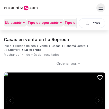
Ubicación
Tipo de operación
Tipo de Propiedad
Prec
Filtros
Casas en venta en La Represa
Inicio
Bienes Raíces
Venta
Casas
Panamá Oeste
La Chorrera
La Represa
Mostrando
1
-
1
de más de
1
resultados
Ordenar por:
Previous slide
Next s