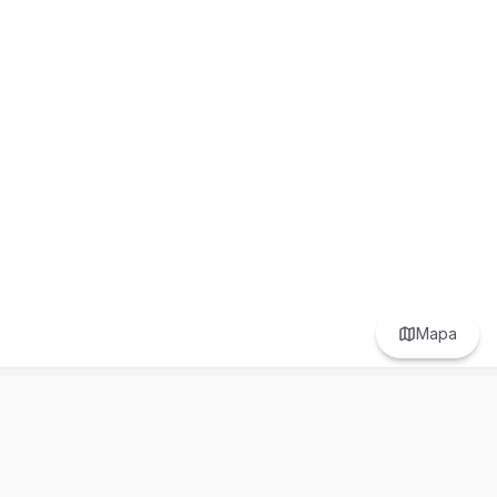
Mapa
Prefer to browse in English? Switch here.
Recursos
Información
Estadísticas de Propiedades
Nosotros