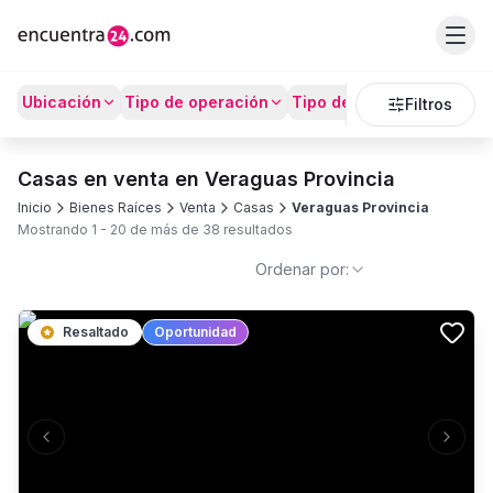
Ubicación
Tipo de operación
Tipo de Propiedad
Prec
Filtros
Casas en venta en Veraguas Provincia
Inicio
Bienes Raíces
Venta
Casas
Veraguas Provincia
Mostrando
1
-
20
de más de
38
resultados
Ordenar por:
Resaltado
Oportunidad
Previous slide
Next s