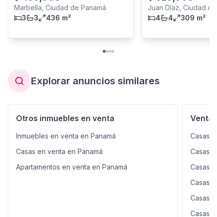
Marbella, Ciudad de Panamá
Juan Díaz, Ciudad d
3
3
436 m²
4
4
309 m²
Explorar anuncios similares
Otros inmuebles en venta
Venta 
Inmuebles en venta en Panamá
Casas e
Casas en venta en Panamá
Casas en
Apartamentos en venta en Panamá
Casas e
Casas e
Casas e
Casas e