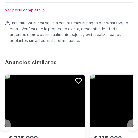
Ver perfil completo
Encuentra24 nunca solicita contraseñas ni pagos por WhatsApp o
email. Verifica que la propiedad exista, desconfía de ofertas
urgentes o precios inusualmente bajos, y evita realizar pagos o
adelantos sin antes visitar el inmueble.
Anuncios similares
Previous slide
Ne