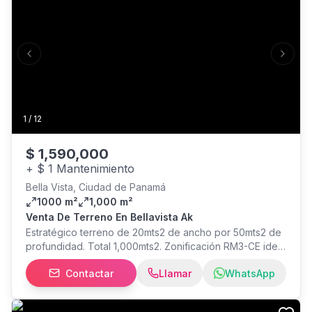
Previous slide
Next s
1
/
12
$
1,590,000
+
$ 1 Mantenimiento
Bella Vista, Ciudad de Panamá
1000 m²
1,000 m²
Venta De Terreno En Bellavista Ak
Estratégico terreno de 20mts2 de ancho por 50mts2 de
profundidad. Total 1,000mts2. Zonificación RM3-CE ideal
para proyectos residenciales. Cerca de colegios,
Contactar
Llamar
WhatsApp
distribuidoras, la sinagoga y mucho más. No esperes
más contáctanos y vive lo que sueñas. CP26-3965