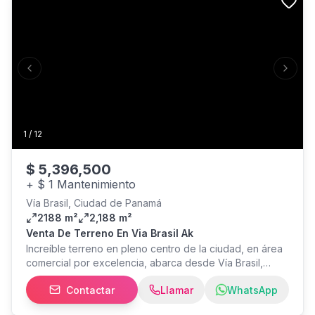
Previous slide
Next s
1
/
12
$
5,396,500
+
$ 1 Mantenimiento
Vía Brasil, Ciudad de Panamá
2188 m²
2,188 m²
Venta De Terreno En Via Brasil Ak
Increíble terreno en pleno centro de la ciudad, en área
comercial por excelencia, abarca desde Vía Brasil,
Obarrio y Bella vista, que comunica con las vías
Contactar
Llamar
WhatsApp
principales, que permite visualizar un Mega Proyecto.
Actualmente todo esta alquilado, generando renta,