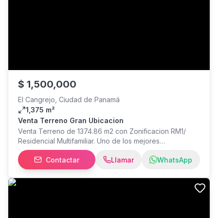
$
1,500,000
El Cangrejo, Ciudad de Panamá
1,375 m²
Venta Terreno Gran Ubicacion
Venta Terreno de 1374.86 m2 con Zonificacion RM1/
Residencial Multifamiliar. Uno de los mejores
ubicaciones para construir un edificio en toda la ciudad!
Contactar
Llamar
WhatsApp
valor del avaluo $ 1,500,000 PARA MAYOR
INFORMACION CONTACTAR A LUIS MANZANARES AL O
POR WHATSAPP