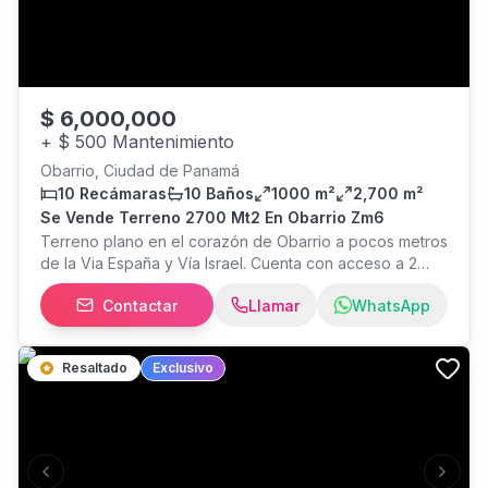
$
6,000,000
+
$ 500 Mantenimiento
Obarrio, Ciudad de Panamá
10 Recámaras
10 Baños
1000 m²
2,700 m²
Se Vende Terreno 2700 Mt2 En Obarrio Zm6
Terreno plano en el corazón de Obarrio a pocos metros
de la Via España y Vía Israel. Cuenta con acceso a 2
calles distintas. Terreno tiene 2700 mt2 con
Contactar
Llamar
WhatsApp
anteproyecto aprobado. Zonificación ZM6 Precio de
Venta: 6,000,000 $ Contactar al
Resaltado
Exclusivo
Previous slide
Next s