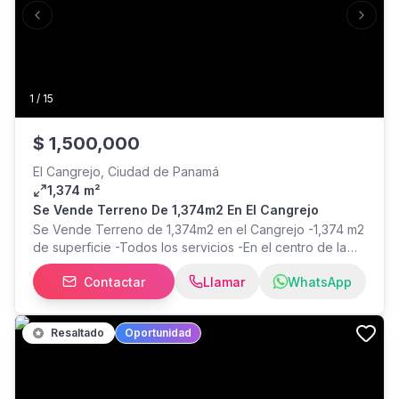
Previous slide
Next s
1
/
15
$
1,500,000
El Cangrejo, Ciudad de Panamá
1,374 m²
Se Vende Terreno De 1,374m2 En El Cangrejo
Se Vende Terreno de 1,374m2 en el Cangrejo -1,374 m2
de superficie -Todos los servicios -En el centro de la
ciuda
Contactar
Llamar
WhatsApp
Resaltado
Oportunidad