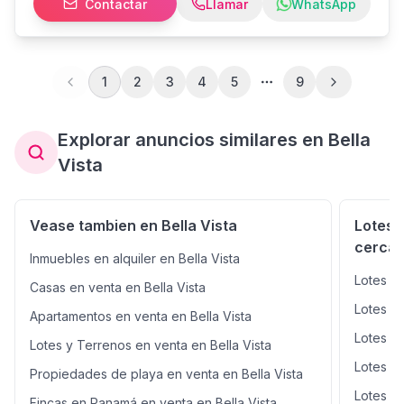
Contactar
Llamar
WhatsApp
del metro bus y gran afluencia de personas diariamente.
a una cuadra de la cinta costera. No lo Piense mas!
Contáctenos. CP26-249
1
2
3
4
5
9
Explorar anuncios similares en Bella
Vista
Vease tambien en Bella Vista
Lotes 
cercan
Inmuebles en alquiler en Bella Vista
Lotes y
Casas en venta en Bella Vista
Lotes y
Apartamentos en venta en Bella Vista
Lotes y
Lotes y Terrenos en venta en Bella Vista
Lotes y
Propiedades de playa en venta en Bella Vista
Lotes y
Fincas en Panamá en venta en Bella Vista