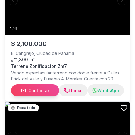
Previous slide
Next s
PJ-130319
1
/
6
$
2,100,000
El Cangrejo, Ciudad de Panamá
1,800 m²
Terreno Zonificacion Zm7
Vendo espectacular terreno con doble frente a Calles
Erick del Valle y Eusebio A. Morales. Cuenta con 20
metros de frente y 90 metros de fondo. Zonificación
Contactar
Llamar
WhatsApp
ZM7 ideal para proyectos residenciales o comerciales
de 15 a 25 pisos, con locales comerciales en planta baja.
Con fácil acceso a Vía Argentina y Vía España.
Resaltado