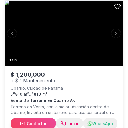
acorde con los ingresos del mercado. CP26-3616
Previous slide
Next s
1
/
12
$
1,200,000
+
$ 1 Mantenimiento
Obarrio, Ciudad de Panamá
810 m²
810 m²
Venta De Terreno En Obarrio Ak
Terreno en Venta, con la mejor ubicación dentro de
Obarrio, Invierta en un terreno para uso comercial en
unos de los sectores más concurridos de la Ciudad. Con
Contactar
Llamar
WhatsApp
la mejor ubicación dentro de Obarrio cerca de todo y