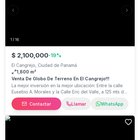
Previous slide
Next s
1
/
16
$
2,100,000
-
19
%
El Cangrejo, Ciudad de Panamá
1,800 m²
Venta De Globo De Terreno En El Cangrejo!!!
La mejor inversión en la mejor ubicación: Entre la calle
Eusebio A. Morales y la Calle Eric del Valle, a 125 mts del
antiguo Hotel Veneto, Sector El Cangrejo, Corregimiento
Contactar
Llamar
WhatsApp
de Bellavista. 1800 m2 total, Mejoras por integración a
otro lote, cuenta con frente a dos calles. Mejoras, 2
locales comerciales independientes: A. 1 restaurante de
una planta con área de comensales, salones privados,
sanitarios, oficinas administrativas, cocina, sanitario
empleados, depósito de insumos y pasillo lateral. B.