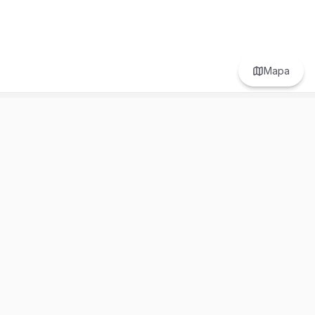
Mapa
Prefer to browse in English? Switch here.
Recursos
Información
Estadísticas de Propiedades
Nosotros
Bluebook
Términos y Servicios
Calculadora de Hipotecas
Políticas de Privacidad
Elige tu país: