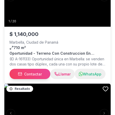
1
/
20
$
1,140,000
Marbella, Ciudad de Panamá
710 m²
Oportunidad - Terreno Con Construccion En
Marbella
(ID A-161133) Oportunidad única en Marbella: se venden
dos casas tipo dúplex, cada una con su propio lote de
355 m², sumando un total de 710 m² de terreno y 640 m²
Contactar
Llamar
WhatsApp
de construcción, con un precio de venta de
US$1,140,000. La propiedad ofrece una excelente
combinación de comodidad y funcionalidad, con
Resaltado
amplios espacios de sala y comedor, cocina equipada
con línea blanca, tres recámaras con baño privado,
estudio cerrado, baño de visitas, cuarto y baño de
empleada, lavandería interna, terraza y jardín. Cada
unidad cuenta además con aire acondicionado, walk-in