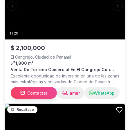
Previous slide
Next s
1
/
20
$
2,100,000
El Cangrejo, Ciudad de Panamá
1,800 m²
Venta De Terreno Comercial En El Cangrejo Con
Zonificación Zm7
Excelente oportunidad de inversión en una de las zonas
más estratégicas y cotizadas de Ciudad de Panamá.
Esta propiedad comercial se encuentra ubicada en El
Contactar
Llamar
WhatsApp
Cangrejo, entre Calle Eusebio A. Morales y Calle Eric del
Valle, a pocos metros de Vía Argentina y Vía España,
dentro de un entorno de alto movimiento comercial,
Resaltado
residencial y corporativo. La propiedad cuenta con un
terreno de aproximadamente 1800 m² y zonificación
ZM7, permitiendo desarrollos de alta densidad y
múltiples usos comerciales, residenciales y mixtos,