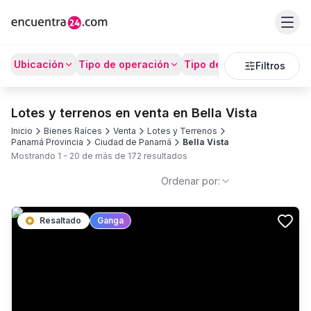
Ubicación
Tipo de operación
Tipo de Propiedad
Prec
Filtros
Lotes y terrenos en venta en Bella Vista
Inicio
Bienes Raíces
Venta
Lotes y Terrenos
Panamá Provincia
Ciudad de Panamá
Bella Vista
Mostrando
1
-
20
de más de
172
resultados
Ordenar por:
Resaltado
Ganga