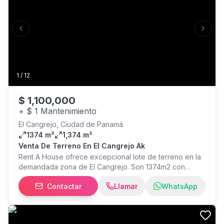
Previous slide
Next s
1
/
12
$
1,100,000
+
$ 1 Mantenimiento
El Cangrejo, Ciudad de Panamá
1374 m²
1,374 m²
Venta De Terreno En El Cangrejo Ak
Rent A House ofrece excepcional lote de terreno en la
demandada zona de El Cangrejo. Son 1374m2 con
zonificación Mixta de Alta Densidad. Ideal para
Contactar
Llamar
WhatsApp
desarrollo de edificio dada la ubicación, tamaño y
zonificación del terreno. Accseso desde 2 calles
diferentes. Cerca de todo.Contacte a un Asesor de
Rent-A-House. CP26-4156