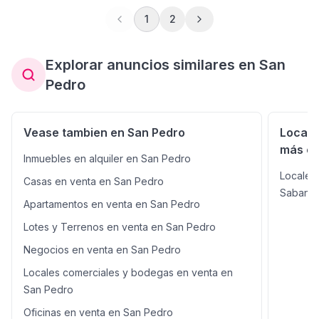
visibilidad, fácil acceso y excelente exposición
comercial, convirtiéndola en una opción ideal para
1
2
marcas, franquicias, clínicas, oficinas corporativas,
comercios ancla o proyectos de renta con alto
rendimiento. Fortalezas clave del inmueble: Ubicación
Explorar anuncios similares en San
premium sobre vía principal Alto tránsito diario que
Pedro
garantiza exposición constante Amplios espacios
versátiles y adaptables a múltiples giros comerciales
Zona consolidada con alta demanda y gran dinamismo
económico Excelente potencial de valorización y
Vease tambien en San Pedro
Locale
retorno de inversión Un activo sólido, escaso en el
más ce
mercado y diseñado para inversionistas que buscan
Inmuebles en alquiler en San Pedro
rentabilidad, posicionamiento y plusvalía en una de las
Locales
Casas en venta en San Pedro
áreas más cotizadas de San José. Contáctanos hoy
Sabanill
mismo y asegura una propiedad comercial con
Apartamentos en venta en San Pedro
verdadero valor estratégico.
Lotes y Terrenos en venta en San Pedro
Negocios en venta en San Pedro
Locales comerciales y bodegas en venta en
San Pedro
Oficinas en venta en San Pedro