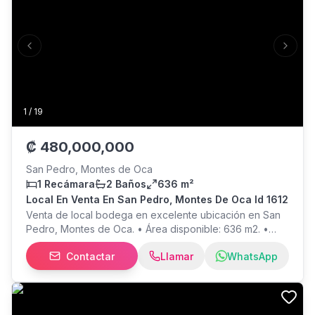
Previous slide
Next s
1
/
19
₡
480,000,000
San Pedro, Montes de Oca
1 Recámara
2 Baños
636 m²
Local En Venta En San Pedro, Montes De Oca Id 1612
Venta de local bodega en excelente ubicación en San
Pedro, Montes de Oca. • Área disponible: 636 m2. •
Precio alquiler: $13,000. • Precio venta: 480,000,000 •
Contactar
Llamar
WhatsApp
Uso de suelo: Comercial. Consideraciones: • Piso de
alta capacidad soportante, fácil manejo de montacargas.
• Bodega en: concreto reforzado. • Punto ideal para
logística. Ventajas: • Cercanía a servicios de transporte
público. • Cercanía a principales rutas nacionales.