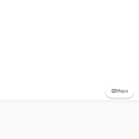
Mapa
Prefer to browse in English? Switch here.
Recursos
Información
Estadísticas de Propiedades
Nosotros
Bluebook
Términos y Servicios