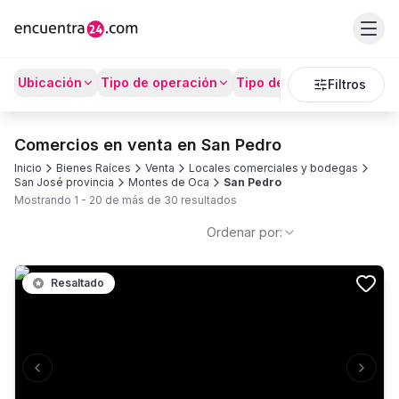
Ubicación
Tipo de operación
Tipo de Propiedad
Prec
Filtros
Comercios en venta en San Pedro
Inicio
Bienes Raíces
Venta
Locales comerciales y bodegas
San José provincia
Montes de Oca
San Pedro
Mostrando
1
-
20
de más de
30
resultados
Ordenar por:
Resaltado
Previous slide
Next s