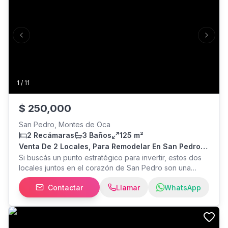
Previous slide
Next s
1
/
11
$
250,000
San Pedro, Montes de Oca
2 Recámaras
3 Baños
125 m²
Venta De 2 Locales, Para Remodelar En San Pedro!
P563
Si buscás un punto estratégico para invertir, estos dos
locales juntos en el corazón de San Pedro son una
oportunidad que no podés dejar pasar. Perfectos para
Contactar
Llamar
WhatsApp
demoler o remodelar a tu gusto, ofrecen un lienzo en
blanco para desarrollar el proyecto comercial que
necesitás. Ubicación privilegiada Situados en una zona
de alto tránsito, rodeados de comercios, servicios y