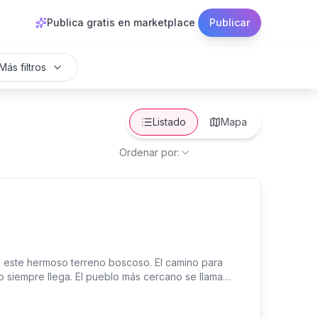
Publica gratis en marketplace
Publicar
Más filtros
Listado
Mapa
Ordenar por:
a este hermoso terreno boscoso. El camino para
o siempre llega. El pueblo más cercano se llama
nes para los campos de melones de los alrededores.
ue conduce a un hermoso plantel, lo suficientemente