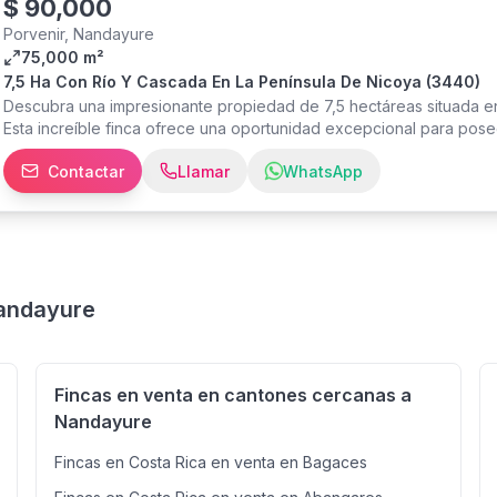
la propiedad, pero el propietario estaría dispuesto a cubrir los cost
$
90,000
bueno durante todo el año y la red eléctrica pública está cerca de l
Porvenir, Nandayure
través de la propiedad vecina. También hay varios árboles frutales
75,000 m²
aguacates. Además, ya se han creado varios senderos para camina
7,5 Ha Con Río Y Cascada En La Península De Nicoya (3440)
Descubra una impresionante propiedad de 7,5 hectáreas situada en 
Esta increíble finca ofrece una oportunidad excepcional para pos
esenciales como agua y electricidad públicas, que garantizan como
Contactar
Llamar
WhatsApp
más cautivadoras de la propiedad es su propia cascada privada, qu
para la relajación y la contemplación. Además, la propiedad limita 
proporciona infinitas oportunidades para actividades al aire libre
privado, un proyecto de ecoturismo, o la casa de ensueño de un a
posibilidades infinitas. Experimente la belleza y la tranquilidad de 
Nandayure
Fincas en venta en cantones cercanas a
Nandayure
Fincas en Costa Rica en venta en Bagaces