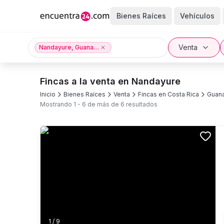
Bienes Raíces
Vehículos
Venta
Nandayure, Guanacaste provincia
Fincas a la venta en Nandayure
Inicio
Bienes Raíces
Venta
Fincas en Costa Rica
Guana
Mostrando
1
-
6
de más de
6
resultados
1
/
9