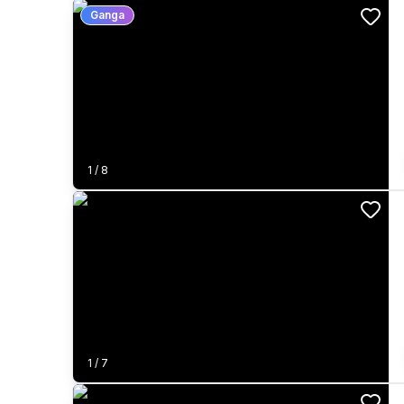
Ganga
1
/
8
1
/
7