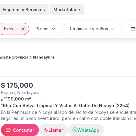
Empleos y Servicios
Marketplace
Fincas
Precio
Recámaras y baños
caste provincia
Nandayure
$
175,000
Bejuco, Nandayure
190,000 m²
19ha Con Selva Tropical Y Vistas Al Golfo De Nicoya (2254)
En la Península de Nicoya al lado del Golfo de Nicoya se encuentr
llegar es un poco aventurero, pero en carro con doble traccion un
Pilas de Canjel y es un pueblo tranquilo de trabajadores de melo
Contactar
Llamar
WhatsApp
La propiedad en sí tiene 19 hectáreas y tiene un camino interno q