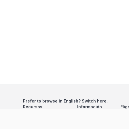
Prefer to browse in English? Switch here.
Recursos
Información
Elig
Estadísticas de Propiedades
Nosotros
Bluebook
Términos y Servicios