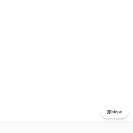
Mapa
Prefer to browse in English? Switch here.