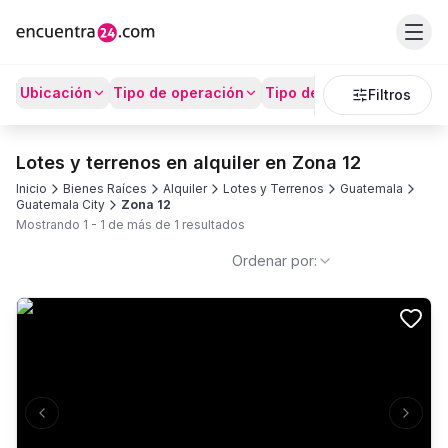
Ubicación
Tipo de operación
Tipo de Propiedad
Prec
Filtros
Lotes y terrenos en alquiler en Zona 12
Inicio
Bienes Raíces
Alquiler
Lotes y Terrenos
Guatemala
Guatemala City
Zona 12
Mostrando
1
-
1
de más de
1
resultados
Ordenar por:
Previous slide
Next s