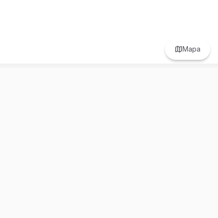
Mapa
Prefer to browse in English? Switch here.
Recursos
Información
Estadísticas de Propiedades
Nosotros
Bluebook
Términos y Servicios
Calculadora de Hipotecas
Políticas de Privacidad
Elige tu país: