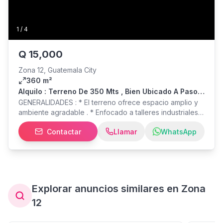
1
/
4
Q
15,000
Zona 12, Guatemala City
360 m²
Alquilo : Terreno De 350 Mts , Bien Ubicado A Pasos
De Av. Petapa Z. 12
GENERALIDADES : * El terreno ofrece espacio amplio y
ambiente agradable . * Enfocado a talleres industriales y
automotrices , pequeño predio o se puede modificar
Contactar
Llamar
WhatsApp
para area de almacenaje . * Ofrece seguridad 24/7
elementos de seguridad y circuito de camaras. * Buen
acceso a transporte pesado como camiones y
plataformas . * Cuenta con Energia 220 v. * Se ubica en
un sector altamente estrategico de la zona 12 . VALOR
DE RENTA : Q15,000 + iva TIEMPO DE CONTRATO : 1
Explorar anuncios similares en Zona
año Minimo NOTA : NO comisionistas .
12