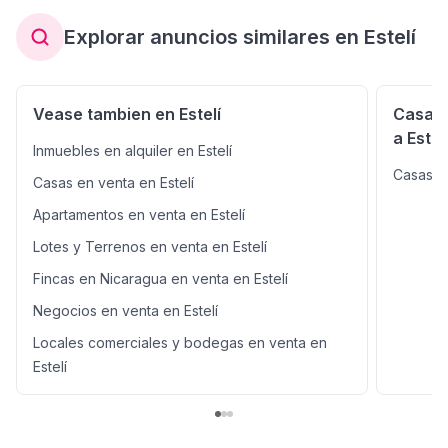
NICARAGUA, donde cada detalle cuenta tu historia.
Explorar anuncios similares en Estelí
"Jehová cumplirá sus propósitos en mí, porque la
misericordia de Jehová es para siempre." Salmos 138 :8
#EsteliRealEstate #InmobiliariaEsteli #Modulo #Comercio
#NegocioRentable #Estelí #Inversion #Propiedad
Vease tambien en Estelí
Casas 
#BienesyRaices #TuHogarIdealNicaragua #VentasEEUU
a Estel
#NicasEspaña #NicasCostaRica #NicasUSA
Inmuebles en alquiler en Estelí
#VentaDeCasa #SeVende #OportunidadDeInversion
Casas e
#InmobiliariaEsteli #BienesRaícesNicaragua
Casas en venta en Estelí
#Inversionistas #TuNegocioAquí #Realtor #Inmobiliaria
Apartamentos en venta en Estelí
#PropiedadEnVenta #Managua #InversiónInteligente
#OportunidadÚnica #NegocioPropio #CasaComercial
Lotes y Terrenos en venta en Estelí
#VentaDePropiedades
Fincas en Nicaragua en venta en Estelí
Negocios en venta en Estelí
Locales comerciales y bodegas en venta en
Estelí