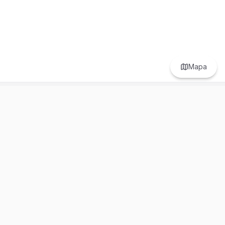
Mapa
Prefer to browse in English? Switch here.
Recursos
Información
Estadísticas de Propiedades
Nosotros
Bluebook
Términos y Servicios
Calculadora de Hipotecas
Políticas de Privacidad
Elige tu país: