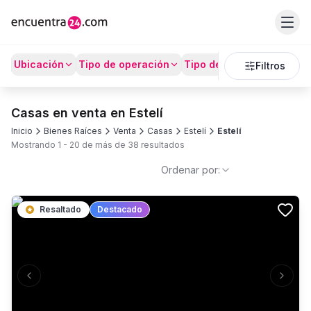
Ubicación
Tipo de operación
Tipo de Propiedad
Prec
Filtros
Casas en venta en Estelí
Inicio
Bienes Raíces
Venta
Casas
Estelí
Estelí
Mostrando
1
-
20
de más de
38
resultados
Ordenar por:
Resaltado
Destacado
Previous slide
Next s