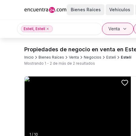
Bienes Raíces
Vehículos
Venta
Estelí, Estelí
Propiedades de negocio en venta en Este
Inicio
Bienes Raíces
Venta
Negocios
Estelí
Estelí
Mostrando
1
-
2
de más de
2
resultados
1
/
10