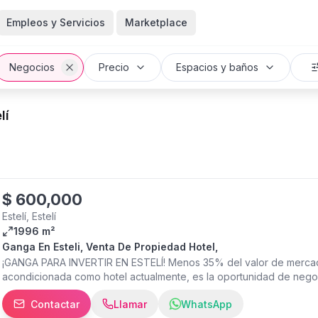
Empleos y Servicios
Marketplace
Negocios
Precio
Espacios y baños
lí
$
600,000
Estelí, Estelí
1996 m²
Ganga En Esteli, Venta De Propiedad Hotel,
¡GANGA PARA INVERTIR EN ESTELÍ! Menos 35% del valor de merca
acondicionada como hotel actualmente, es la oportunidad de negoci
del centro de la ciudad y a 300 mts. de la Carretera Panamericana 
Contactar
Llamar
WhatsApp
visión de negocio, la propiedad es ideal para: hotel, centro médico