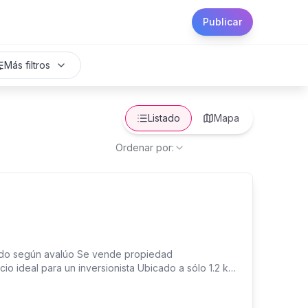
Publicar
Más filtros
Listado
Mapa
Ordenar por:
do según avalúo Se vende propiedad
o ideal para un inversionista Ubicado a sólo 1.2 km
Norte. Su tamaño y flexibilidad para adaptarse a una
, oficinas, centro de diversión, entre otros. Todo