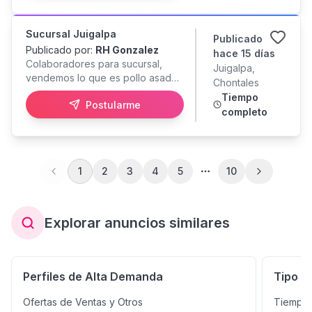
Sucursal Juigalpa
Publicado
Publicado por:
RH Gonzalez
hace 15 días
Colaboradores para sucursal,
Juigalpa,
vendemos lo que es pollo asado,
Chontales
rostizado, horneado. Debe tener
Tiempo
Postularme
disposición para manipular y
completo
preparar los alimentos. Limpieza
del local, levantamiento de
inventario, rotación de productos.
Se brinda capacitación .
1
2
3
4
5
10
Explorar anuncios similares
Perfiles de Alta Demanda
Tipo d
Ofertas de Ventas y Otros
Tiempo 