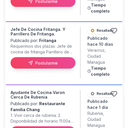
Postularme
una unidad de restaurante de
Tiempo
cadena italiana, asegurando
completo
estándares excepcionales de
servicio al cliente, calidad
culinaria, control de costos y
Jefe De Cocina Fritanga. Y
desarrollo del equipo. Este rol es
Resaltado
Parrillero De Fritanga.
fundamental para garantizar la
Publicado
Publicado por:
Fritanga
rentabilidad, el cumplimiento de
hace 10 días
Requerimos dos plazas: Jefe de
procesos corporativos y la
Veracruz,
cocina de fritanga Parrillero de
experiencia de hospitalidad
Ciudad
fritanga Ofrecemos transfer
italiana que define la marca.
Managua
Postularme
desde el local km. 13 carretera
Tiempo
Masaya hacia los robles al cierre
completo
del local.
Ayudante De Cocina Varon
Resaltado
Cerca De Rubenia
Publicado
Publicado por:
Restaurante
hace 1 día
Familia Chang
Rubenia,
1. Vivir cerca de rubenia. 2.
Ciudad
Disponibilidad de horario 11:00am
Managua
-9:45pm 3. Con o sin experiencia.