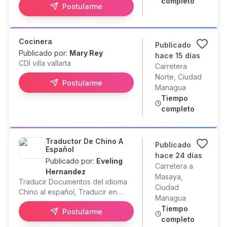
completo
dinamismo de una operación
Postularme
manejo de vehiculos de
gastronómica diversa, ¡queremos
pasajeros
que lideres el éxito de nuestros
eventos! LO QUE OFRECEMOS:
Cocinera
Salario competitivo acorde a la
Publicado
experiencia y habilidades
Publicado por:
Mary Rey
hace 15 días
técnicas. Estabilidad laboral y
CDI villa vallarta
Carretera
oportunidades reales de
Norte, Ciudad
desarrollo en un grupo
Postularme
Managua
gastronómico diversificado.
Tiempo
Excelente ambiente de trabajo,
completo
profesional y colaborativo.
Beneficios de ley y adicionales.
Traductor De Chino A
Publicado
Español
hace 24 días
Publicado por:
Eveling
Carretera a
Hernandez
Masaya,
Traducir Documentos del idioma
Ciudad
Chino al español, Traducir en
Managua
reuniones, salir etc
Tiempo
Postularme
completo