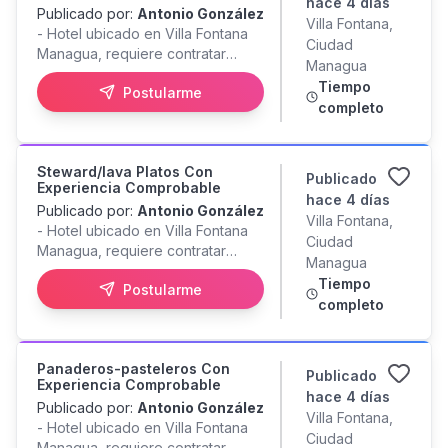
hace 4 días
de lectura o un cobro atípico! En
Publicado por:
Antonio González
Villa Fontana,
la Oficina Virtual de Asesoría al
- Hotel ubicado en Villa Fontana
Ciudad
Consumidor te ayudamos a
Managua, requiere contratar
Managua
defender tu bolsillo: Analizamos e
Supervisores de Cocina,
investigamos tu historial: ¡100%
Tiempo
Postularme
Cocineros y Steward con
GRATIS! Redactamos tu escrito
completo
Experiencia comprobable. -
formal de reclamo: Por solo 150
Trabajamos con turnos rotativos y
Córdobas. Atención 100% Digital:
día de descanso rotativos. -
Sin filas, sin perder tiempo de
Steward/lava Platos Con
Ofrecemos; Salario + Propina +
Publicado
trabajo y directamente desde tu
Experiencia Comprobable
INSS + Alimentación + Transporte
hace 4 días
celular. No regales el dinero que
Publicado por:
Antonio González
en Horarios Nocturnos + Otros
Villa Fontana,
tanto te cuesta ganar. Envianos la
- Hotel ubicado en Villa Fontana
Beneficios. - Envíe su CV por este
Ciudad
foto de tu recibo por WhatsApp al
Managua, requiere contratar
medio por este medio para ser
Managua
y te decimos de inmediato si
Supervisores de Cocina,
considerado Candidato a la
Tiempo
podés reclamar.
Postularme
Cocineros y Steward con
Vacante o escribanos al
completo
Experiencia comprobable. -
Whatsapp # .
Trabajamos con turnos rotativos y
día de descanso rotativos. -
Panaderos-pasteleros Con
Ofrecemos; Salario + Propina +
Publicado
Experiencia Comprobable
INSS + Alimentación + Transporte
hace 4 días
Publicado por:
Antonio González
en Horarios Nocturnos + Otros
Villa Fontana,
- Hotel ubicado en Villa Fontana
Beneficios. - Envíe su CV por este
Ciudad
Managua, requiere contratar