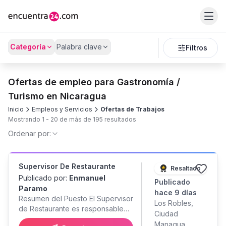
Categoría
Palabra clave
Filtros
Ofertas de empleo para Gastronomía /
Turismo en Nicaragua
Inicio
Empleos y Servicios
Ofertas de Trabajos
Mostrando
1
-
20
de más de
195
resultados
Ordenar por:
Supervisor De Restaurante
Resaltado
Publicado por:
Enmanuel
Publicado
Paramo
hace 9 días
Resumen del Puesto El Supervisor
Los Robles,
de Restaurante es responsable
Ciudad
de liderar la operación integral de
Managua