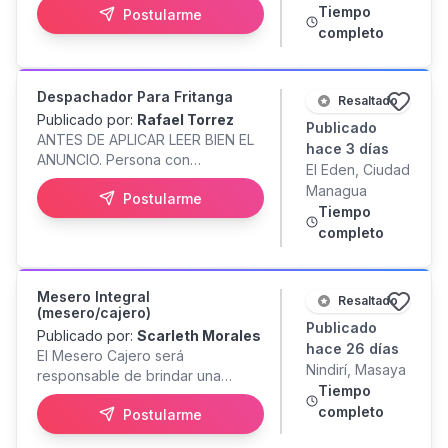
Tiempo
Postularme
4. Responsables, honestos,
completo
puntuales e íntegros. 5. Con
sentido al cálculo matemático. 6.
Trabajo en equipo. 7. Con
iniciativa. 8. De muy buen
Despachador Para Fritanga
Resaltado
carácter. 9. Con ganas de
Publicado por:
Rafael Torrez
Publicado
aprender.
ANTES DE APLICAR LEER BIEN EL
hace 3 días
ANUNCIO. Persona con
El Eden, Ciudad
experiencia previa en atención al
Managua
Postularme
cliente sector gastronómico y de
Tiempo
que tenga experiencia en
completo
emplatado de alimentos. Capaz
de trabajar bajo presión y en
equipo, sentido de urgencia.
Mesero Integral
Enviar CV actualizado por
Resaltado
(mesero/cajero)
whatsapp. Horario de Lunes a
Publicado
Publicado por:
Scarleth Morales
Sabado 3:00pm a 11:00pm \
hace 26 días
El Mesero Cajero será
Domingo libre NO SE BRINDA
Nindirí, Masaya
responsable de brindar una
RECORRIDO
Tiempo
atención cordial y profesional a
completo
Postularme
nuestros clientes, tomar órdenes,
servir alimentos y bebidas,