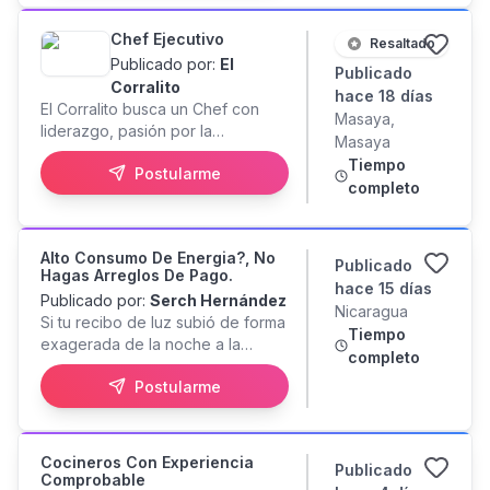
gestionar el proceso de cobro y
garantizar una experiencia de
Chef Ejecutivo
Resaltado
servicio de alta calidad, siguiendo
Publicado por:
El
Publicado
los estándares de Hacienda Los
Corralito
Arcos.
hace 18 días
El Corralito busca un Chef con
Masaya,
liderazgo, pasión por la
Masaya
gastronomía y visión operativa
Tiempo
Postularme
para dirigir nuestras cocinas y
completo
garantizar la calidad y
consistencia en cada plato.
Alto Consumo De Energia?, No
Publicado
Hagas Arreglos De Pago.
hace 15 días
Publicado por:
Serch Hernández
Nicaragua
Si tu recibo de luz subió de forma
Tiempo
exagerada de la noche a la
completo
mañana, lo peor que podés hacer
Postularme
es firmar un arreglo de pago. Al
hacerlo, estás aceptando que la
deuda es tuya y perdés el
derecho a reclamar. ¡Primero
Cocineros Con Experiencia
Publicado
revisá si tu factura tiene un error
Comprobable