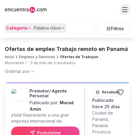
Categoría
Palabra clave
Filtros
Ofertas de empleo Trabajo remoto en Panamá
Inicio
Empleos y Servicios
Ofertas de Trabajos
Mostrando
1
-
3
de más de
3
resultados
Ordenar por:
Promotor/ Agente
Resaltado
Personal
Publicado
Publicado por:
Murad
hace 25 días
Amin
Ciudad de
¡Hola! Represento a una gran
Panamá,
empresa internacional de
Panamá
procesamiento de pagos. No
Provincia
Postularme
busco solo un promotor, sino a mi