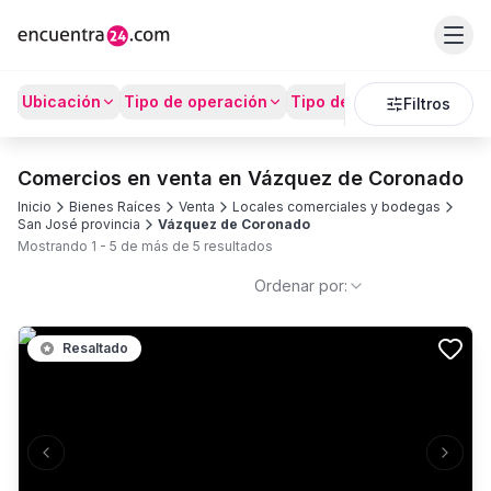
Ubicación
Tipo de operación
Tipo de Propiedad
Prec
Filtros
Comercios en venta en Vázquez de Coronado
Inicio
Bienes Raíces
Venta
Locales comerciales y bodegas
San José provincia
Vázquez de Coronado
Mostrando
1
-
5
de más de
5
resultados
Ordenar por:
Resaltado
Previous slide
Next s