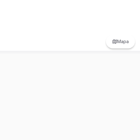
Mapa
Prefer to browse in English? Switch here.
Recursos
Información
Estadísticas de Propiedades
Nosotros
Bluebook
Términos y Servicios
Calculadora de Hipotecas
Políticas de Privacidad
Elige tu país: