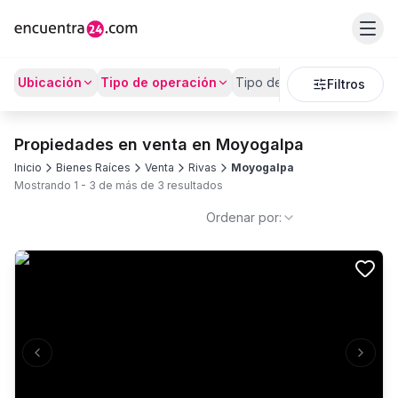
Ubicación
Tipo de operación
Tipo de Propiedad
Prec
Filtros
Propiedades en venta en Moyogalpa
Inicio
Bienes Raíces
Venta
Rivas
Moyogalpa
Mostrando
1
-
3
de más de
3
resultados
Ordenar por:
Previous slide
Next s