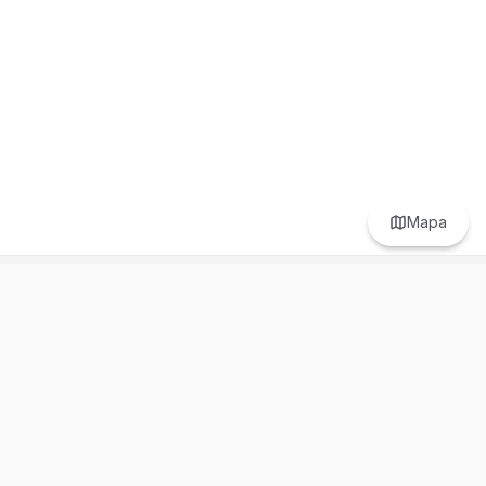
Mapa
Prefer to browse in English? Switch here.
Recursos
Información
Estadísticas de Propiedades
Nosotros
Bluebook
Términos y Servicios
Calculadora de Hipotecas
Políticas de Privacidad
Elige tu país: