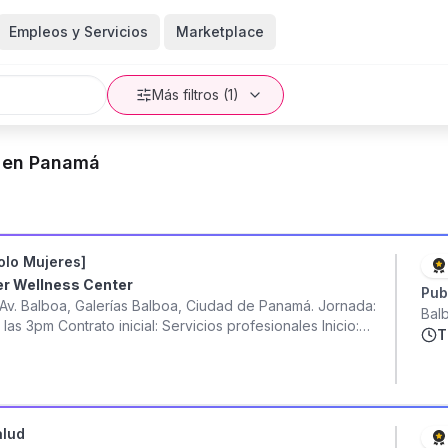
Empleos y Servicios
Marketplace
Más filtros (1)
d en Panamá
olo Mujeres]
er Wellness Center
Pub
. Balboa, Galerías Balboa, Ciudad de Panamá. Jornada:
Bal
 3pm Contrato inicial: Servicios profesionales Inicio:
T
 integral, buscamos masajistas profesionales con
 total disposición de aprender. Buscamos personas que
ia y llevemos a miles de mujeres a cumplir sus objetivos
alud