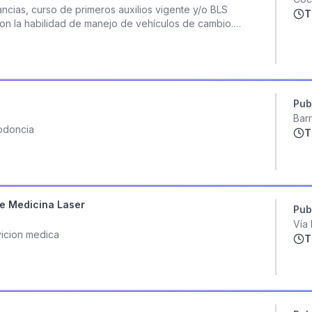
cias, curso de primeros auxilios vigente y/o BLS
T
con la habilidad de manejo de vehículos de cambio.
nes de semana.
Pub
Bar
todoncia
T
De Medicina Laser
Pub
Vía
vicion medica
T