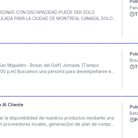
Pub
Pan
ERSONAS CON DISCAPACIDAD PUEDE SER SOLO
T
ULADA PARA LA CIUDAD DE MONTREAL CANADA, SOLO
MPORAL DE SEIS MESE,,REQUISITOS HABLAR INGLES O
 .COMUNICATE CON sra mago...... WHATSAPP EN CD DE
Pub
Bris
an Miguelito - Brisas del Golf] Jornada: [Tiempo
T
- 6:00 p.m] Buscamos una persona para desempeñarse en
ntro clínico. Valoramos el compromiso, la organización y
yor de edad y experiencia previa en puesto similar *Se
*Si es extranjero, debe contar con su documentación y
ión personal y habilidades de comunicación. *Puntual,
uen desenvolvimiento en la atención al público.
 Al Cliente
Pub
 tareas de forma organizada. Funciones principales:
Bet
y canalizar llamadas telefónicas. *Brindar información y
ar la disponibilidad de nuestros productos mediante una
P
 y profesionalismo. *Reportar al jefe inmediato
 con proveedores locales, generaci[on de plan de compras
nción dentro del centro. *Gestionar procesos de
 bodega y un servicio excepcional a nuestros clientes
mediante punto de venta (POS), manejo de caja fiscal y
stión de Inventario • Controlar el inventario físico y en