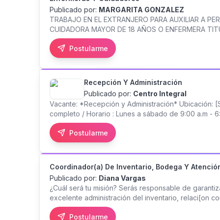
Publicado por:
MARGARITA GONZALEZ
TRABAJO EN EL EXTRANJERO PARA AUXILIAR A P
CUIDADORA MAYOR DE 18 AÑOS O ENFERMERA TIT
SE REQUIERE VISA DE TURISTA ES UN TRABAJO TE
Postularme
FRANCES NO SE REQUIERE TITULO. NI EXPERIENCIA
MEXICO
Recepción Y Administración
Publicado por:
Centro Integral
Vacante: *Recepción y Administración* Ubicación: [S
completo / Horario : Lunes a sábado de 9:00 a.m 
el área de Recepción y Administración de nuestro ce
Postularme
una excelente atención al paciente. Requisitos: *Ma
tomarán en cuenta perfiles masculinos y femeninos 
permisos de trabajo vigentes. *Excelente presentac
responsable, proactivo y con actitud de servicio. *B
Coordinador(a) De Inventario, Bodega Y Atención
*Capacidad para trabajar en equipo y manejar varias
Publicado por:
Diana Vargas
*Administrar y organizar la agenda clínica. *Atender 
¿Cuál será tu misión? Serás responsable de garantiz
responder consultas de los pacientes con amabilidad
excelente administración del inventario, relaci[on
cualquier situación administrativa que requiera ate
y ordenes de compra, una operación eficiente de la
recepción y apoyo administrativo. *Realizar cobros 
Postularme
internos y externos. Principales responsabilidades Ge