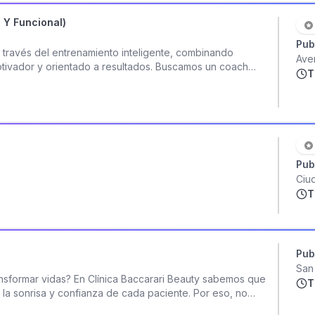
 Y Funcional)
Pub
través del entrenamiento inteligente, combinando
Ave
otivador y orientado a resultados. Buscamos un coach
T
os en entrenamiento de musculación y entrenamiento
 clientes a su mejor versión física y de salud. *Requisitos:
 o certificación afines. *Experiencia comprobable en:
 Entrenamiento funcional / HIIT *Conocimiento en: Técnica
gramación de rutinas. Habilidades de comunicación y
en servicio al cliente. Responsabilidades: *Diseñar y
Pub
 *Supervisar ejecución técnica de los ejercicios. *Liderar
r y dar seguimiento a los clientes. *Mantener el orden y el
Ciu
entos y actividades del gimnasio. Valoramos mucho:
T
l. *Carisma y presencia en el piso de entrenamiento.
to en nutrición básica. *Capacidad de crear comunidad
es (plus) *
Pub
San
nsformar vidas? En Clínica Baccarari Beauty sabemos que
T
 la sonrisa y confianza de cada paciente. Por eso, no
amos a una profesional apasionada que desee elevar su