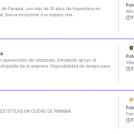
Pub
ad de Panamá, con más de 10 años de trayectoria en
Alb
tar, busca incorporar a su equipo una
T
 persona con experiencia comprobable en tratamientos
, buena presentación personal y actitud proactiva. La
pacientes, recomendando tratamientos, apoyando
to comercial de la clínica. La persona seleccionada
icación de tratamientos estéticos, seguimiento de
os, y cumplimiento de protocolos de higiene,
LA
Pub
rés en la posición, puede aplicar por este medio
 en operaciones de ortopedia, brindando apoyo al
Vil
rtopedia de la empresa. Disponibilidad de tiempo para
T
incorporase posteriormente a la fuerza de ventas.
Pub
 ESTETICAS EN CIUDAD DE PANAMA
Pan
T