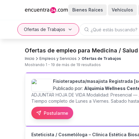
Bienes Raíces
Vehículos
Ofertas de Trabajos
Ofertas de empleo para Medicina / Salu
Inicio
Empleos y Servicios
Ofertas de Trabajos
Mostrando
1
-
19
de más de
19
resultados
Fisioterapeuta/masajista Registrada [s
Publicado por:
Alquimia Wellness Cent
ADJUNTAR HOJA DE VIDA Modalidad: Presencial — Av
Tiempo completo de Lunes a Viernes. Sabado hasta las
Inmediato. En Alquimia, centro estético de bienestar
Postularme
experiencia en técnicas reductoras manuales y con
vibren con el proposito de transformación de Alquim
Esteticista / Cosmetóloga – Clínica Estética Bios