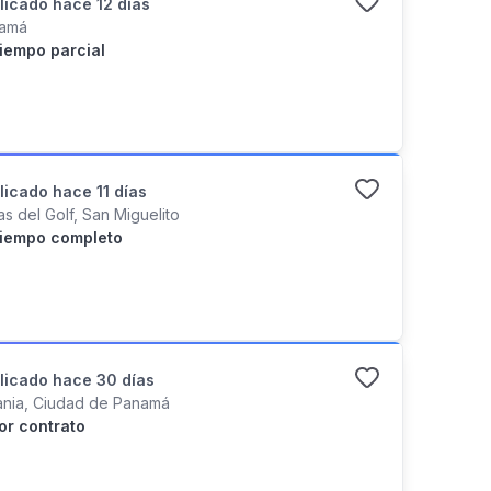
licado
hace 12 días
amá
iempo parcial
licado
hace 11 días
as del Golf, San Miguelito
iempo completo
licado
hace 30 días
ania, Ciudad de Panamá
or contrato