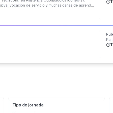
 Técnico(a) en Asistencia Odontológica idóneo(a).
T
ienestar #CasaHumanos #Wellness #Sueroterapia
itiva, vocación de servicio y muchas ganas de aprender
Queremos conocerte y que formes parte de nuestra familia
Pub
Pan
T
Tipo de jornada