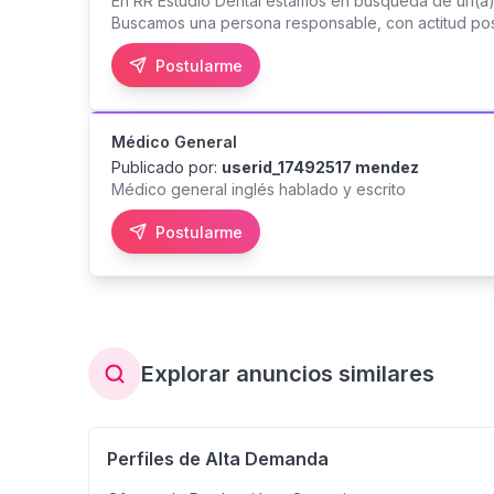
En RR Estudio Dental estamos en búsqueda de un(a)
#Empleo #Enfermería #Panamá #Vacante #Salud #B
Buscamos una persona responsable, con actitud pos
#MedicinaRegenerativa #EstamosContratando
y crecer profesionalmente. Envía tu hoja de vida. ¡
Postularme
RR Estudio Dental!
Médico General
Publicado por:
userid_17492517 mendez
Médico general inglés hablado y escrito
Postularme
Explorar anuncios similares
Perfiles de Alta Demanda