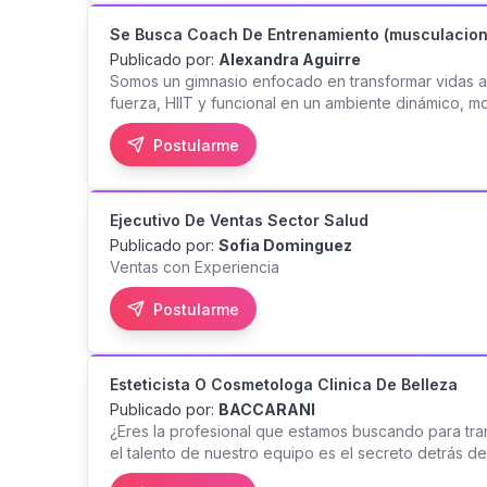
Se Busca Coach De Entrenamiento (musculacion
Publicado por:
Alexandra Aguirre
Somos un gimnasio enfocado en transformar vidas a 
fuerza, HIIT y funcional en un ambiente dinámico, m
apasionado por el fitness, con conocimientos solid
Postularme
funcional, capaz de guiar, motivar y llevar a nuestros
Formación en entrenamiento físico, educación física
Entrenamiento de fuerza / hipertrofia (musculación)
correcta de ejercicios. Prevención de lesiones. Pro
Ejecutivo De Ventas Sector Salud
liderazgo. Actitud proactiva, energía alta y enfoque 
Publicado por:
Sofia Dominguez
dirigir rutinas de entrenamiento semipersonalizadas.
Ventas con Experiencia
clases grupales (HIIT, funcional, circuitos). *Motiva
buen uso del área de entrenamiento. *Apoyar en ev
Postularme
*Experiencia trabajando con transformación corpora
*Cuidado personal y buena presencia. *Conocimien
(engagement con clientes). *Manejo de redes social
Esteticista O Cosmetologa Clinica De Belleza
Publicado por:
BACCARANI
¿Eres la profesional que estamos buscando para tra
el talento de nuestro equipo es el secreto detrás de
solo buscamos una Esteticista o Cosmetóloga; busc