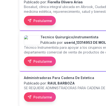
Publicado por:
Fiorella Olivero Arias
Biosalud, clínica integral ubicada en Albrook, Ciud
medicina estética, rejuvenecimiento, salud y bienes
esteticista/cosmetóloga profesional. Buscamos una
Postularme
faciales y corporales, excelente atención al cliente
candidata ideal debe sentirse cómoda atendiendo 
protocolos estéticos y colaborando con el crecimien
participará en la atención directa de pacientes, apl
Tecnico Quirurgico/instrumentista
resultados, apoyo en ventas de servicios y product
Publicado por:
userid_13314953 DE MO
bioseguridad y atención personalizada. Si tiene inte
Técnico Instrumentista para apoyar a los cirujanos
enviando su hoja de vida para contactarle.
departamento comercial de venta de productos de o
labores de urgencia Proactivo, con oportunidad de 
Postularme
Administradoras Para Cadena De Estetica
Publicado por:
RAUL BARBOZA
SE REQUIERE ADMINISTRADORAS PARA CADENA DE
Postularme