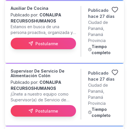
Auxiliar De Cocina
Publicado
Publicado por:
CONALIPA
hace 27 días
RECURSOSHUMANOS
Ciudad de
Estamos en busca de una
Panamá,
persona proactiva, organizada y
Panamá
con gran actitud de servicio para
Provincia
Postularme
integrarse a nuestro equipo
Tiempo
culinario. Tareas Principales:
completo
Preparación (Mise en place):
Lavado, pelado y picado de
vegetales y proteínas siguiendo
Supervisor De Servicio De
los estándares de seguridad
Publicado
Alimentación Colón
alimentaria. Cocción: elaboración
hace 27 días
Publicado por:
CONALIPA
de platos, guarniciones, cremas y
Ciudad de
RECURSOSHUMANOS
salsas. Servicio: servido de
Panamá,
¡Únete a nuestro equipo como
alimentos, asegurando una
Panamá
Supervisor(a) de Servicio de
presentación limpia y apetitosa
Provincia
Alimentación! ¿Tienes experiencia
antes de salir del servicio de
Tiempo
Postularme
liderando equipos en cocinas
alimentación. Limpieza y Fregado:
completo
industriales o servicios de
Lavado de utensilios de cocina
alimentación y te apasiona la
ollas, sartenes, entre otros.
excelencia operativa? ¡Estamos