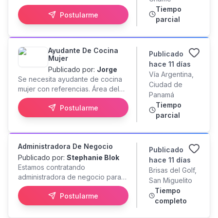
Aplicar? Envíanos: * Una foto
playa de ritmo rápido. Este es un
Tiempo
reciente. * Tu nombre y edad. *
Postularme
puesto de TIEMPO PARCIAL que
parcial
Cualquier experiencia en bares,
trabaja solo los sábados y
eventos, promociones o atención
domingos. ¡La posición está
al cliente (si la tienes). * **Videos
disponible de inmediato! ¡Se
bailando (preferiblemente si
Ayudante De Cocina
Publicado
requiere experiencia de 3+ años!
Mujer
aplican como pareja).** * O
Por favor, responda sólo si está
hace 11 días
indícanos que deseas
Publicado por:
Jorge
solicitando este puesto.
Vía Argentina,
**programar una audición**. ¡Ven
Se necesita ayudante de cocina
Ciudad de
a formar parte de la mejor
mujer con referencias. Área del
Panamá
experiencia de vida nocturna de
cangrejo restaurante, enviar hoja
Tiempo
la Costa Pacífica de Panamá!
Postularme
de vida solo por wp
parcial
Administradora De Negocio
Publicado
Publicado por:
Stephanie Blok
hace 11 días
Estamos contratando
Brisas del Golf,
administradora de negocio para
San Miguelito
sala de fiestas infantil.
Tiempo
Postularme
completo