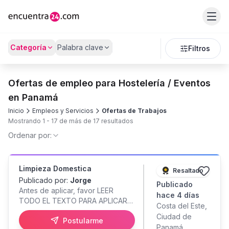
Categoría
Palabra clave
Filtros
Ofertas de empleo para Hostelería / Eventos
en Panamá
Inicio
Empleos y Servicios
Ofertas de Trabajos
Mostrando
1
-
17
de más de
17
resultados
Ordenar por:
Limpieza Domestica
Resaltado
Publicado por:
Jorge
Publicado
Antes de aplicar, favor LEER
hace 4 días
TODO EL TEXTO PARA APLICAR
Costa del Este,
Buscamos Trabajadora doméstica
Ciudad de
Postularme
joven, proactiva y detallista con
Panamá