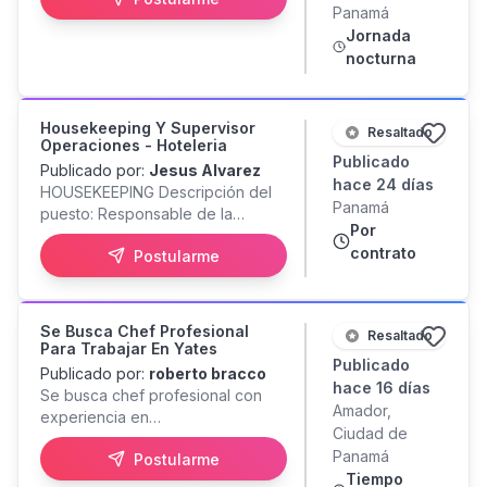
Panamá
requiere experiencia; sin
áreas aledañas) Enviar
sistema / Envio de facturas a
Jornada
embargo, será valorada si la
información via whatsapp (No
Contabilidad ETC
posee. Ofrecemos Salario entre
nocturna
llamadas!)
B/.625 y B/.900, según
experiencia y posición. Jornada
de tiempo completo. Excelente
Housekeeping Y Supervisor
Resaltado
ambiente laboral. Oportunidad de
Operaciones - Hoteleria
Publicado
crecimiento. Ubicación: Calle
Publicado por:
Jesus Alvarez
hace 24 días
Uruguay, Ciudad de Panamá.
HOUSEKEEPING Descripción del
Panamá
Interesados: Enviar su hoja de
puesto: Responsable de la
Por
vida (currículum) por WhatsApp.
limpieza, orden y correcta
contrato
Postularme
presentación de habitaciones y
áreas comunes, garantizando
altos estándares de higiene,
confort y servicio al huésped.
Se Busca Chef Profesional
Resaltado
Funciones principales: Limpieza y
Para Trabajar En Yates
Publicado
mantenimiento de habitaciones y
Publicado por:
roberto bracco
áreas asignadas Reposición de
hace 16 días
Se busca chef profesional con
amenities y ropa blanca Reporte
Amador,
experiencia en
de novedades o daños
Ciudad de
restaurantes/hoteles 5 estrellas. El
Cumplimiento de protocolos de
Panamá
Postularme
trabajo se lleva a cabo en yates
limpieza y seguridad
Tiempo
de lujo que trabajan en San Blas.