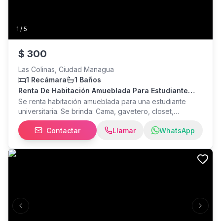
1
/
5
$
300
Las Colinas, Ciudad Managua
1 Recámara
1 Baños
Renta De Habitación Amueblada Para Estudiante
Universitaria
Se renta habitación amueblada para una estudiante
universitaria. Se brinda: Cama, gavetero, closet,
zapatero, escritorio, baño privado, 3 horas de piscina
Contactar
Llamar
WhatsApp
semanal 1 parqueo Cocina compartida Lavadora
compartida . Detalles al WhatsApp
Previous slide
Next s