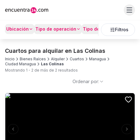
Ubicación
Tipo de operación
Tipo de Propiedad
Prec
Filtros
Cuartos para alquilar en Las Colinas
Inicio
Bienes Raíces
Alquiler
Cuartos
Managua
Ciudad Managua
Las Colinas
Mostrando
1
-
2
de más de
2
resultados
Ordenar por:
Previous slide
Next s