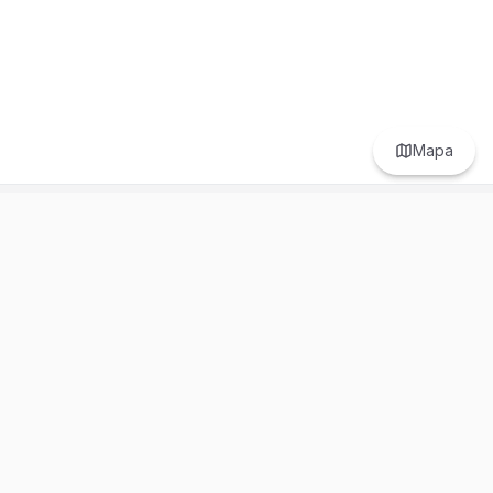
Mapa
Prefer to browse in English? Switch here.
Recursos
Información
Estadísticas de Propiedades
Nosotros
Bluebook
Términos y Servicios
Calculadora de Hipotecas
Políticas de Privacidad
Elige tu país: