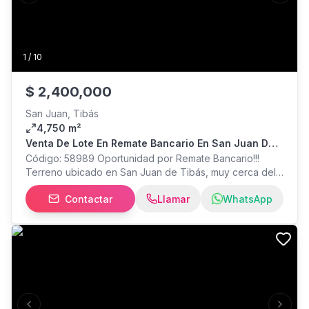
1
/
10
$
2,400,000
San Juan, Tibás
4,750 m²
Venta De Lote En Remate Bancario En San Juan De
Tibás
Código: 58989 Oportunidad por Remate Bancario!!!
Terreno ubicado en San Juan de Tibás, muy cerca del
estadio Ricardo Saprissa Aymá, con muchas
Contactar
Llamar
WhatsApp
oportunidades de proyectos para inversión por su
ubicación Precio $2,400,000 Terreno de 4,750.07 m2
Uso de Suelo: Comercial y Servicio Con el fin: Obra Civil
nueva Retiros frontal 2 m calle cantonal Cobertura 75%
Densidad según artículo 162 del Reglamento de
Construcciones Altura máxima 24 m Frente 6 m Área
mínima 90 m²