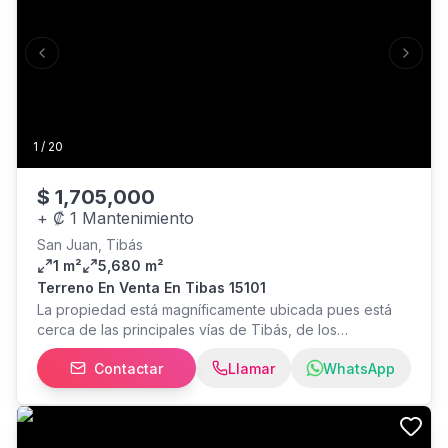
Altura máxima 24 m Frente 6 m Área mínima 90 m²
Previous slide
Next s
1
/
20
$
1,705,000
+
₡ 1 Mantenimiento
San Juan, Tibás
1 m²
5,680 m²
Terreno En Venta En Tibas 15101
La propiedad está magníficamente ubicada pues está
cerca de las principales vías de Tibás, de los
comercios, paradas de buses etc. Ideal para comercio o
Contactar
Llamar
WhatsApp
bien un desarrollo habitacional. Cuenta con casi 28
metros de frente a calle pública. Es totalmente plano.
Cuenta con uso de suelo comercial y residencial