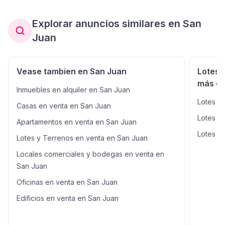
con la cercanía y conveniencia de todos los servicios
urbanos. Ideal para desarrolladores que buscan una
Explorar anuncios similares en San
ubicación estratégica y con alta demanda habitacional.
Juan
Vease tambien en San Juan
Lotes 
más ce
Inmuebles en alquiler en San Juan
Lotes y
Casas en venta en San Juan
Lotes y
Apartamentos en venta en San Juan
Lotes y
Lotes y Terrenos en venta en San Juan
Locales comerciales y bodegas en venta en
San Juan
Oficinas en venta en San Juan
Edificios en venta en San Juan