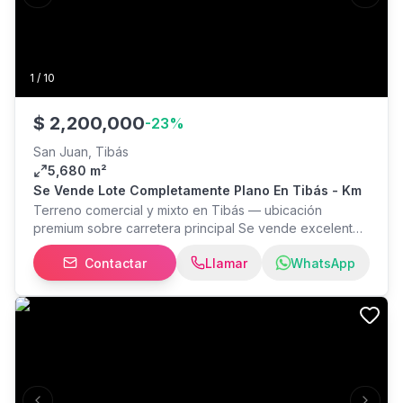
Previous slide
Next s
1
/
10
$
2,200,000
-
23
%
San Juan, Tibás
5,680 m²
Se Vende Lote Completamente Plano En Tibás - Km
Terreno comercial y mixto en Tibás — ubicación
premium sobre carretera principal Se vende excelente
terreno plano de 5,680 m² con frente a carretera
Contactar
Llamar
WhatsApp
principal, ideal para proyectos comerciales, oficinas,
bodegas o desarrollos mixtos. Uso de suelo mixto y
cobertura permitida del 75%, lo que ofrece gran
flexibilidad para diversos proyectos. Características
principales: Área: 5,680 m² Frente: sobre carretera
principal (frente amplio) Topografía: totalmente plana —
facilita construcción y reduce costos de movimiento de
tierras Uso de suelo: mixto (comercial / industrial /