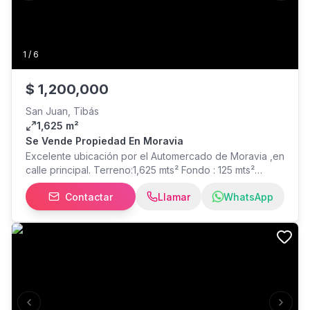
1
/
6
$
1,200,000
San Juan, Tibás
1,625 m²
Se Vende Propiedad En Moravia
Excelente ubicación por el Automercado de Moravia ,en
calle principal. Terreno:1,625 mts² Fondo : 125 mts²
Frente: 155 mts² Valor del mt² :$738°° Uso de suelo
Contactar
Llamar
WhatsApp
Mixto. La propiedad tiene tres apartamentos, con una
gran área verde. Cerca de Centros comerciales: Plaza
Lincoln y Los colegios. La UNIBE. Situada entre Tibas y
Moravia Se puede construir apartamentos o comercial.
Previous slide
Next s