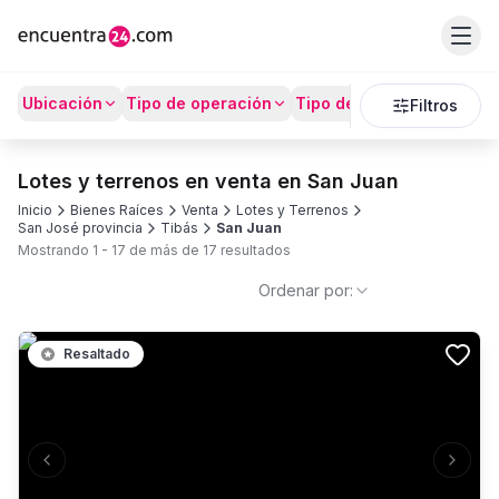
Ubicación
Tipo de operación
Tipo de Propiedad
Prec
Filtros
Lotes y terrenos en venta en San Juan
Inicio
Bienes Raíces
Venta
Lotes y Terrenos
San José provincia
Tibás
San Juan
Mostrando
1
-
17
de más de
17
resultados
Ordenar por:
Resaltado
Previous slide
Next s