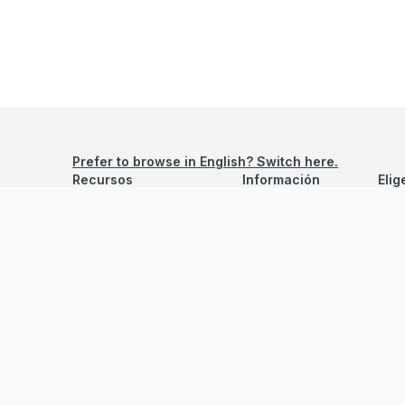
Prefer to browse in English? Switch here.
Recursos
Información
Elig
Estadísticas de Propiedades
Nosotros
Bluebook
Términos y Servicios
Calculadora de Hipotecas
Políticas de Privacidad