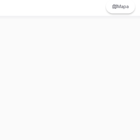
Mapa
Prefer to browse in English? Switch here.
Recursos
Información
Estadísticas de Propiedades
Nosotros
Bluebook
Términos y Servicios
Calculadora de Hipotecas
Políticas de Privacidad
Elige tu país: