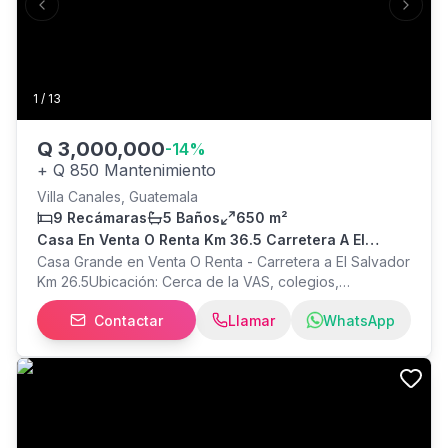
Previous slide
Next s
y un entorno de calidad. Carmen Moreno - Bienes
Raices – Carmen Ma Moreno CityMax Elite #CasaPropia
#casa #ventacasa #inversion #hogar #NuevoHogar
#mihogar #caes #condominio #casaresidencial
1
/
13
Q
3,000,000
-
14
%
+
Q 850 Mantenimiento
Villa Canales, Guatemala
9 Recámaras
5 Baños
650 m²
Casa En Venta O Renta Km 36.5 Carretera A El
Salvador
Casa Grande en Venta O Renta - Carretera a El Salvador
Km 26.5Ubicación: Cerca de la VAS, colegios,
universidades, restaurantes, supermercados y
Contactar
Llamar
WhatsApp
comercios.Características Generales:Construcción:
650.00 m²Frente: 40.00 mFondo: 21.00
mDistribución:Habitaciones: 9, algunas con
balcónEstudioSala Principal: Grande con chimeneaSala
de Estar: MedianaComedor Principal: AmplioCocina:
Grande, con gabinetesDesayunador: Para ocho
personasHabitación: En primer nivelLavandería: Grande