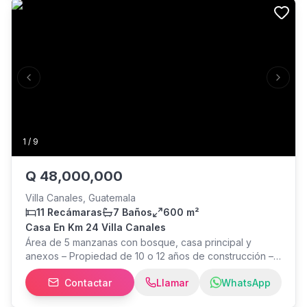
#ApartamentosEnRenta #ApartamentosEnVenta
- 2 dormitorios secundarios con baño Precio de venta:
#CasasEnVenta #LocalEnRenta #LocalEnVenta
$210,000 (Antes $290,000) * Mantenimiento: Q250
(Incluye garita) Código de propiedad: 297136
Previous slide
Next s
1
/
9
Q
48,000,000
Villa Canales, Guatemala
11 Recámaras
7 Baños
600 m²
Casa En Km 24 Villa Canales
Área de 5 manzanas con bosque, casa principal y
anexos – Propiedad de 10 o 12 años de construcción –
Área de guardianía con 6 baños, 4 cuartos y cocina –
Contactar
Llamar
WhatsApp
Cisterna de agua con capacidad de 5,000 galones –
Casa para guardián con cocineta, 2 baños y área