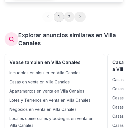
perfecto para disfrutar del aire libre. cercana a
escuelas, supermercados y transporte público, lo que
garantiza la comodidad y el acceso a servicios
1
2
esenciales. . --- Clave Interna: CV010425 ---
Explorar anuncios similares en Villa
Canales
Vease tambien en Villa Canales
Casas 
a Villa
Inmuebles en alquiler en Villa Canales
Casas e
Casas en venta en Villa Canales
Casas e
Apartamentos en venta en Villa Canales
Casas e
Lotes y Terrenos en venta en Villa Canales
Casas en
Negocios en venta en Villa Canales
Casas e
Locales comerciales y bodegas en venta en
Villa Canales
Casas e