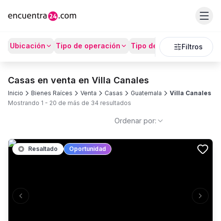
Ubicación
Tipo de operación
Tipo de Propiedad
Prec
Filtros
Casas en venta en Villa Canales
Inicio
Bienes Raíces
Venta
Casas
Guatemala
Villa Canales
Mostrando
1
-
20
de más de
34
resultados
Ordenar por:
Resaltado
Oportunidad
Previous slide
Next s