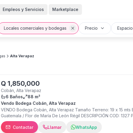
Empleos y Servicios
Marketplace
Locales comerciales y bodegas
Precio
Espacio
gas
Alta Verapaz
Q
1,850,000
Cobán, Alta Verapaz
6 Baños
88 m²
Vendo Bodega Cobán, Alta Verapaz
VENDO Bodega Cobán, Alta Verapaz Tamaño Terreno: 19 x 15 mts Bo
Guatemala / Flor de María De León Régil DESCRIPCIÓN COD: 1327 P
Segundo Nivel • Área diseñada para oficina Parte posterior • 5 
Contactar
Llamar
WhatsApp
matrimonial • Cabecera • Mesa • Teléfono • Baño • Ducha Extras: 