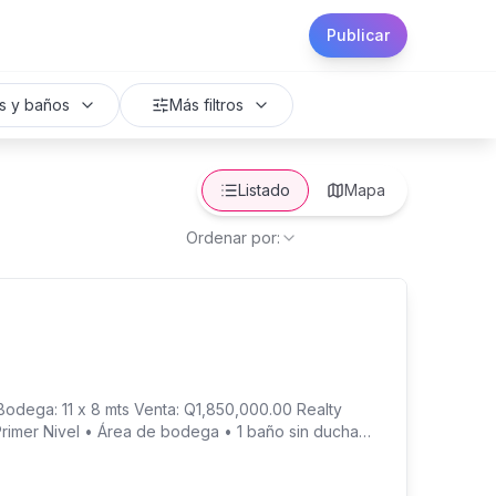
Publicar
s y baños
Más filtros
Listado
Mapa
Ordenar por:
dega: 11 x 8 mts Venta: Q1,850,000.00 Realty
rimer Nivel • Área de bodega • 1 baño sin ducha
habitaciones completamente equipadas • Cama
• Cuarto de servicio • Área de lavandería techada •