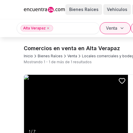
Bienes Raíces
Vehículos
Venta
Alta Verapaz
Comercios en venta en Alta Verapaz
Inicio
Bienes Raíces
Venta
Locales comerciales y bode
Mostrando
1
-
1
de más de
1
resultados
1
/
7