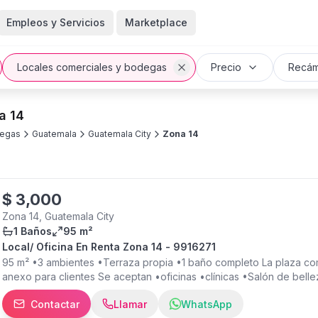
Empleos y Servicios
Marketplace
Locales comerciales y bodegas
Precio
Recám
a 14
degas
Guatemala
Guatemala City
Zona 14
$
3,000
Zona 14, Guatemala City
1 Baños
95 m²
Local/ Oficina En Renta Zona 14 - 9916271
95 m² •3 ambientes •Terraza propia •1 baño completo La plaza co
anexo para clientes Se aceptan •oficinas •clínicas •Salón de bell
lentes y accesorios Renta: $3000 + iva Incluye mantenimiento (neg
Contactar
Llamar
WhatsApp