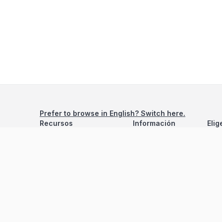
Prefer to browse in English? Switch here.
Recursos
Información
Elig
Estadísticas de Propiedades
Nosotros
Bluebook
Términos y Servicios
Calculadora de Hipotecas
Políticas de Privacidad