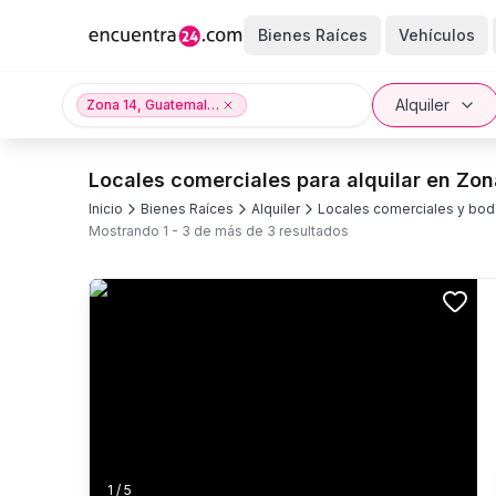
Bienes Raíces
Vehículos
Alquiler
Zona 14, Guatemala City, Guatemala
Locales comerciales para alquilar en Zon
Inicio
Bienes Raíces
Alquiler
Locales comerciales y bo
Mostrando
1
-
3
de más de
3
resultados
1
/
5