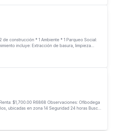
 construcción * 1 Ambiente * 1 Parqueo Social:
imiento incluye: Extracción de basura, limpieza
n renta en zona 14. 120 mts2
n Renta: $1,700.00 R6868 Observaciones: Ofibodega
baños, ubicadas en zona 14 Seguridad 24 horas Busca