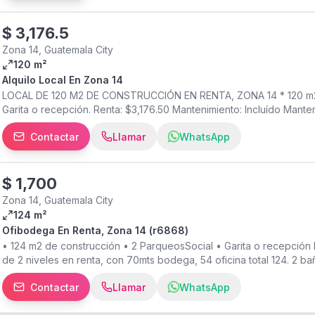
$
3,176.5
Zona 14, Guatemala City
120 m²
Alquilo Local En Zona 14
LOCAL DE 120 M2 DE CONSTRUCCIÓN EN RENTA, ZONA 14 * 120 m2 de
Garita o recepción. Renta: $3,176.50 Mantenimiento: Incluído Manten
areas comunes Código: R8948 DESCRIPCIÓN: Local a pie de calle e
Contactar
Llamar
WhatsApp
$
1,700
Zona 14, Guatemala City
124 m²
Ofibodega En Renta, Zona 14 (r6868)
• 124 m2 de construcción • 2 ParqueosSocial • Garita o recepció
de 2 niveles en renta, con 70mts bodega, 54 oficina total 124. 2 
mas opciones en
Contactar
Llamar
WhatsApp