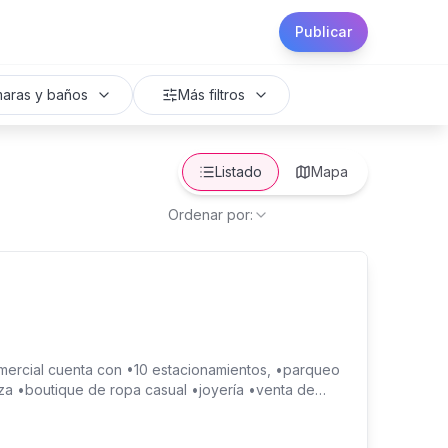
Publicar
aras y baños
Más filtros
Listado
Mapa
Ordenar por:
mercial cuenta con •10 estacionamientos, •parqueo
eza •boutique de ropa casual •joyería •venta de
ociable)